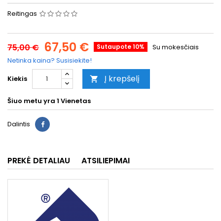
Reitingas
67,50 €
75,00 €
Sutaupote 10%
Su mokesčiais
Netinka kaina? Susisiekite!
Į krepšelį
Kiekis

Šiuo metu yra
1 Vienetas
Dalintis
PREKĖ DETALIAU
ATSILIEPIMAI