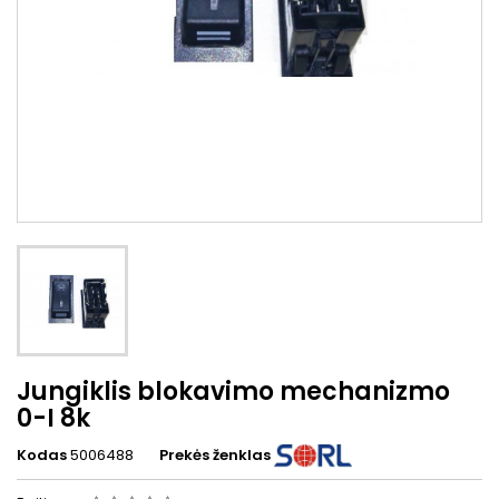
Jungiklis blokavimo mechanizmo
0-I 8k
Kodas
5006488
Prekės ženklas