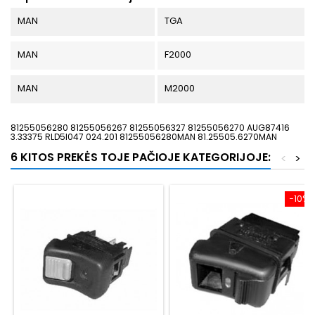
MAN
TGA
MAN
F2000
MAN
M2000
81255056280 81255056267 81255056327 81255056270 AUG87416
3.33375 RLD5I047 024.201 81255056280MAN 81.25505.6270MAN
6 KITOS PREKĖS TOJE PAČIOJE KATEGORIJOJE:
<
>
−10%