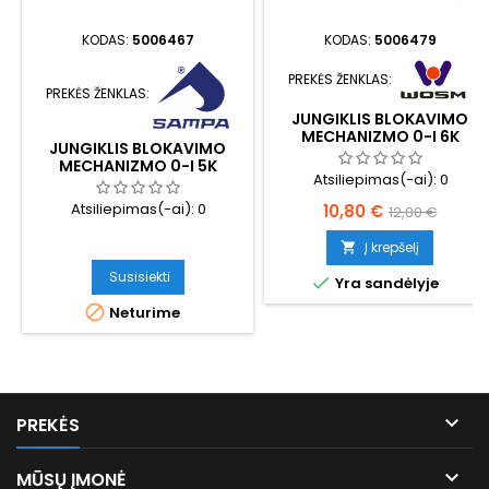
KODAS:
5006467
KODAS:
5006479
PREKĖS ŽENKLAS:
PREKĖS ŽENKLAS:
JUNGIKLIS BLOKAVIMO
MECHANIZMO 0-I 6K
JUNGIKLIS BLOKAVIMO
MECHANIZMO 0-I 5K
Atsiliepimas(-ai):
0
Kaina
Bazinė
Atsiliepimas(-ai):
0
10,80 €
12,00 €
kaina
Į krepšelį

Susisiekti

Yra sandėlyje

Neturime

PREKĖS

MŪSŲ ĮMONĖ