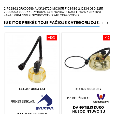
21762862 DRK00516 AUG124720 MO3015 F103486 2.12334 030.2251
7000660 7000660 ZY14024 7421762862RENAULT 7421762862RVI
7424073047RVI 21762862VOLVO 24073047VOLVO
16 KITOS PREKĖS TOJE PAČIOJE KATEGORIJOJE:
<
>
−10%
−10%
KODAS:
4004451
KODAS:
5003087
PREKĖS ŽENKLAS:
PREKĖS ŽENKLAS:
DANGTELIS KURO
NUSODINTUVO SU