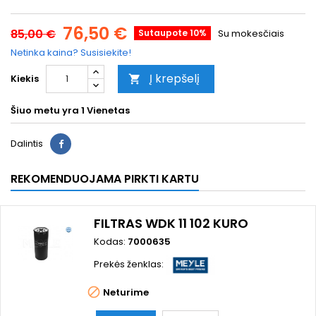
76,50 €
85,00 €
Sutaupote 10%
Su mokesčiais
Netinka kaina? Susisiekite!
Į krepšelį
Kiekis

Šiuo metu yra
1 Vienetas
Dalintis
REKOMENDUOJAMA PIRKTI KARTU
FILTRAS WDK 11 102 KURO
Kodas:
7000635
Prekės ženklas:

Neturime