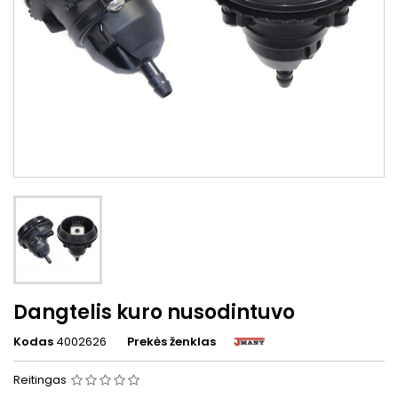
Dangtelis kuro nusodintuvo
Kodas
4002626
Prekės ženklas
Reitingas