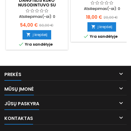
DANGTELIS KURO
PAŠILDYMU
NUSODINTUVO SU
Atsiliepimas(-ai):
0
DAVIKLIU
Kaina
Bazinė
Atsiliepimas(-ai):
0
18,00 €
20,00 €
kaina
Kaina
Bazinė
54,00 €
60,00 €
Į krepšelį

kaina
Į krepšelį


Yra sandėlyje

Yra sandėlyje

PREKĖS

MŪSŲ ĮMONĖ

JŪSŲ PASKYRA

KONTAKTAS