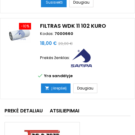
Susisiekti
Daugiau
FILTRAS WDK 11 102 KURO
−10%
Kodas:
7000660
Kaina
Bazinė
18,00 €
20,00 €
kaina
Prekės ženklas:

Yra sandėlyje
Į krepšelį
Daugiau

PREKĖ DETALIAU
ATSILIEPIMAI