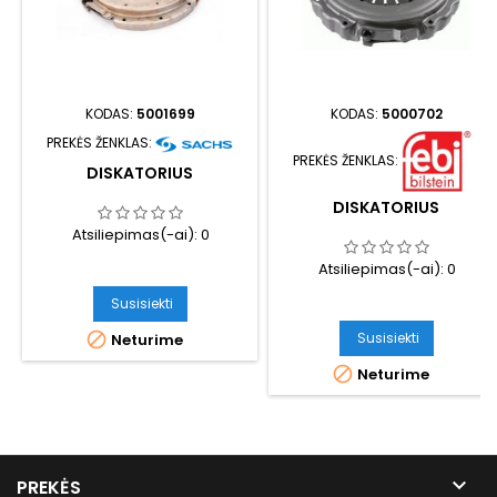
KODAS:
5001699
KODAS:
5000702
PREKĖS ŽENKLAS:
PREKĖS ŽENKLAS:
DISKATORIUS
DISKATORIUS
Atsiliepimas(-ai):
0
Atsiliepimas(-ai):
0
Susisiekti
Susisiekti

Neturime

Neturime

PREKĖS