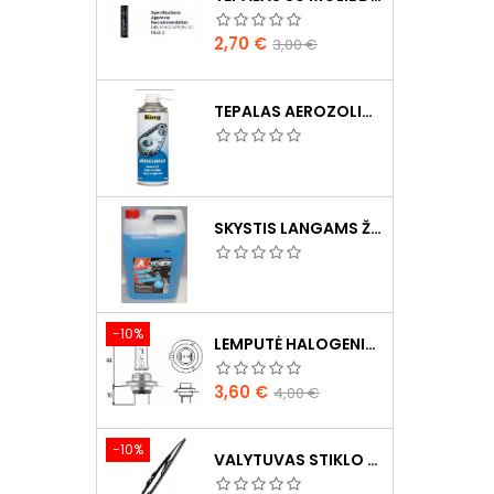
Kaina
Bazinė
2,70 €
3,00 €
kaina
TEPALAS AEROZOLINIS SU LIČIU
SKYSTIS LANGAMS ŽIEMINIS 5L -20°C
−10%
LEMPUTĖ HALOGENINĖ H7 70W
Kaina
Bazinė
3,60 €
4,00 €
kaina
−10%
VALYTUVAS STIKLO L-550MM