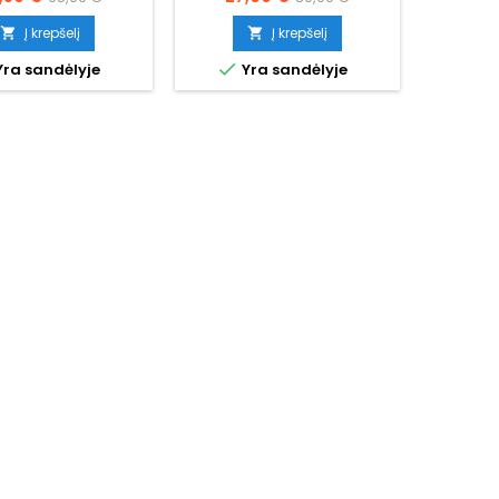
kaina
kaina
KO
Į krepšelį
Į krepšelį


PREKĖS 

ra sandėlyje
Yra sandėlyje
LAIKIKL
Atsi
Kai
117

Y