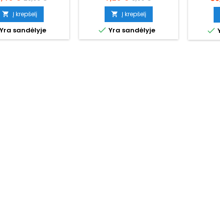
kaina
kaina
Į krepšelį
Į krepšelį




Yra sandėlyje
Yra sandėlyje
Y