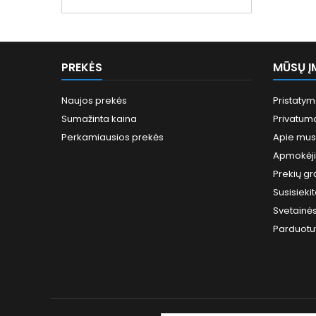
kaina
PREKĖS
MŪSŲ Į
Naujos prekės
Pristaty
Sumažinta kaina
Privatumo
Perkamiausios prekės
Apie mus
Apmokėj
Prekių gr
Susisieki
Svetainė
Parduotu