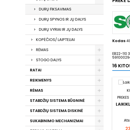
PREKĖ 
DURŲ FIKSAVIMAS
DURŲ SPYNOS IR JŲ DALYS
DURŲ VYRIAI IR JŲ DALYS
KOPĖČIOS/ LAIPTELIAI
Kodas
4
RĖMAS
EB22-110 
59100029
STOGO DALYS
16 KIT
RATAI
REIKMENYS
RĖMAS
K
PREKĖS
STABDŽIŲ SISTEMA BŪGNINĖ
LAIKIK
STABDŽIŲ SISTEMA DISKINĖ
Ats
SUKABINIMO MECHANIZMAI
Ka
2