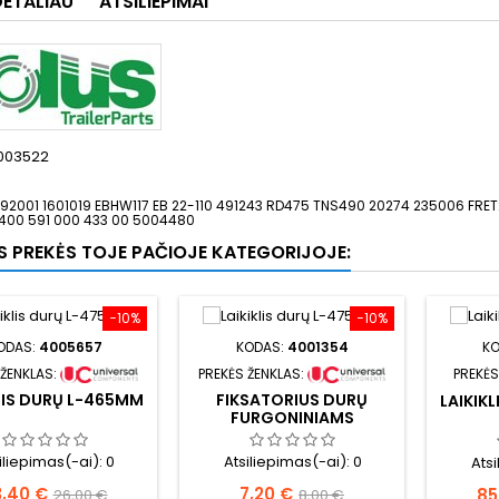
DETALIAU
ATSILIEPIMAI
003522
392001 1601019 EBHW117 EB 22-110 491243 RD475 TNS490 20274 235006 F
400 591 000 433 00 5004480
OS PREKĖS TOJE PAČIOJE KATEGORIJOJE:
−10%
−10%
ODAS:
4005657
KODAS:
4001354
KO
 ŽENKLAS:
PREKĖS ŽENKLAS:
PREKĖS
LIS DURŲ L-465MM
FIKSATORIUS DURŲ
LAIKIK
FURGONINIAMS
KĖBULAMS
iliepimas(-ai):
0
Atsiliepimas(-ai):
0
Ats
ina
Bazinė
Kaina
Bazinė
Ka
3,40 €
7,20 €
85
26,00 €
8,00 €