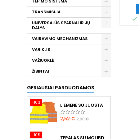
TEPIMO SISTEMA
TRANSMISIJA

UNIVERSALŪS SPARNAI IR JŲ
DALYS
VAIRAVIMO MECHANIZMAS
VARIKLIS
VAŽIUOKLĖ
ŽIBINTAI
GERIAUSIAI PARDUODAMOS
−10%
LIEMENĖ SU JUOSTA
Kaina
Bazinė
2,52 €
2,80 €
kaina
−10%
TEPALAS SU MOLIBDENU 400G MANNOL EP-2 MULTI-MOS2 ESTER