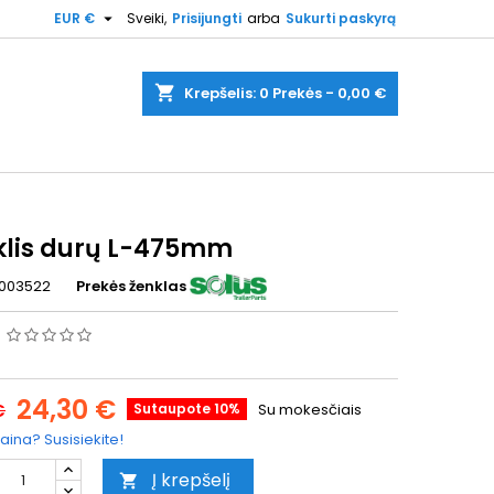

EUR €
Sveiki,
Prisijungti
arba
Sukurti paskyrą
shopping_cart
Krepšelis:
0
Prekės - 0,00 €
iklis durų L-475mm
003522
Prekės ženklas
s
24,30 €
€
Sutaupote 10%
Su mokesčiais
aina? Susisiekite!
Į krepšelį
