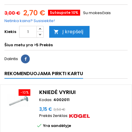
2,70 €
3,00 €
Sutaupote 10%
Su mokesčiais
Netinka kaina? Susisiekite!
Į krepšelį
Kiekis

Šiuo metu yra
>5 Prekės
Dalintis
REKOMENDUOJAMA PIRKTI KARTU
KNIEDĖ VYRIUI
−10%
Kodas:
4002011
Kaina
Bazinė
3,15 €
3,50 €
Prekės ženklas:
kaina

Yra sandėlyje