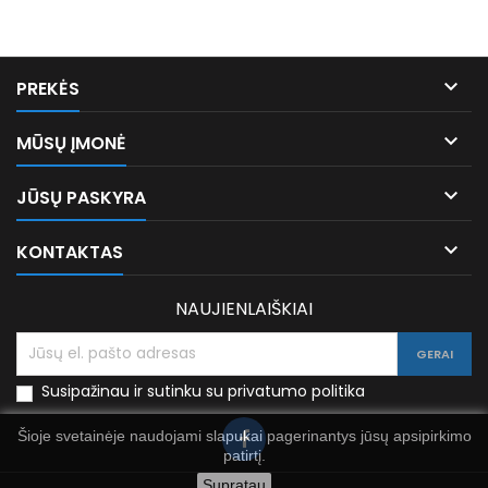

PREKĖS

MŪSŲ ĮMONĖ

JŪSŲ PASKYRA

KONTAKTAS
NAUJIENLAIŠKIAI
Susipažinau ir sutinku su privatumo politika
Šioje svetainėje naudojami slapukai pagerinantys jūsų apsipirkimo
patirtį.
Supratau