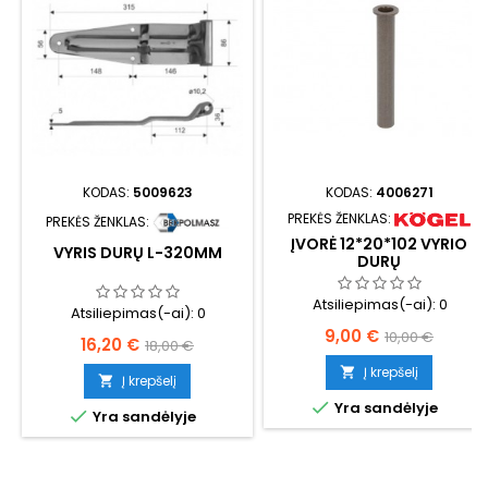
KODAS:
5009623
KODAS:
4006271
PREKĖS ŽENKLAS:
PREKĖS ŽENKLAS:
ĮVORĖ 12*20*102 VYRIO
VYRIS DURŲ L-320MM
DURŲ
Atsiliepimas(-ai):
0
Atsiliepimas(-ai):
0
Kaina
Bazinė
9,00 €
10,00 €
Kaina
Bazinė
16,20 €
18,00 €
kaina
kaina
Į krepšelį

Į krepšelį


Yra sandėlyje

Yra sandėlyje