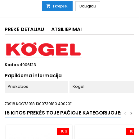
Į krepšelį
Daugiau

PREKĖ DETALIAU
ATSILIEPIMAI
Kodas
4006123
Papildoma informacija
Priekabos
Kögel
73918 KOG73918 1300739180 4002011
16 KITOS PREKĖS TOJE PAČIOJE KATEGORIJOJE:
<
>
−10%
−10%