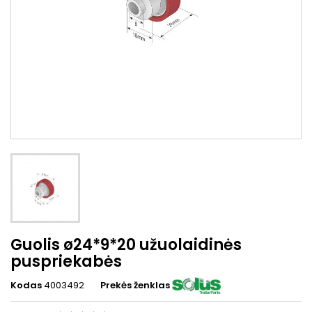
Guolis ø24*9*20 užuolaidinės
puspriekabės
Kodas
4003492
Prekės ženklas