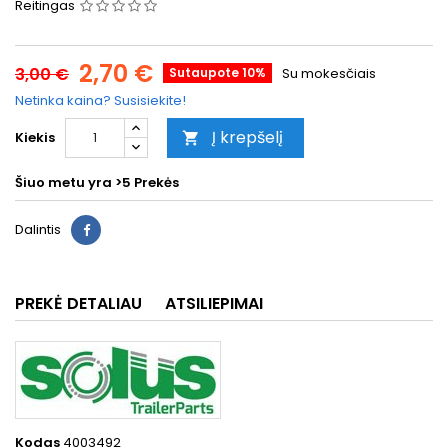
Reitingas
2,70 €
3,00 €
Sutaupote 10%
Su mokesčiais
Netinka kaina? Susisiekite!
Į krepšelį
Kiekis

Šiuo metu yra
>5 Prekės
Dalintis
PREKĖ DETALIAU
ATSILIEPIMAI
Kodas
4003492