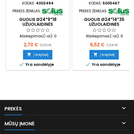
KODAS:
4003494
KODAS:
5005467
PREKĖS ŽENKLAS:
PREKĖS ŽENKLAS:
GUOLIS Ø24*9*18
GUOLIS Ø24*14*35
UŽUOLAIDINĖS
UŽUOLAIDINĖS
PUSPRIEKABĖS
PUSPRIEKABĖS
Atsiliepimas(-ai):
0
Atsiliepimas(-ai):
0
Kaina
Bazinė
Kaina
Bazinė
2,70 €
6,52 €
3,00 €
7,24 €
kaina
kaina
Į krepšelį
Į krepšelį




Yra sandėlyje
Yra sandėlyje

PREKĖS

MŪSŲ ĮMONĖ