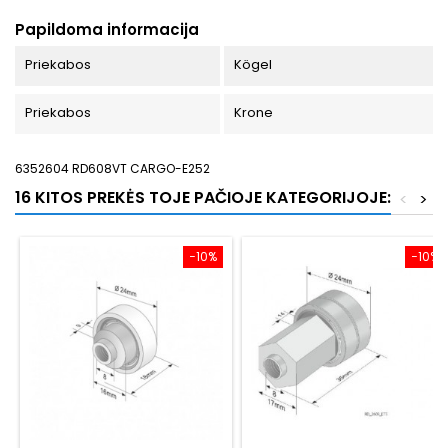
Papildoma informacija
Priekabos
Kögel
Priekabos
Krone
6352604 RD608VT CARGO-E252
16 KITOS PREKĖS TOJE PAČIOJE KATEGORIJOJE:
<
>
−10%
−10%