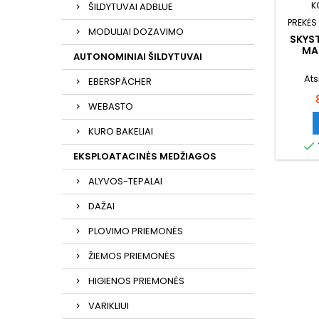
K
ŠILDYTUVAI ADBLUE
PREKĖS
MODULIAI DOZAVIMO
SKYST
MA
AUTONOMINIAI ŠILDYTUVAI
HYDRA
Ats
EBERSPÄCHER
WEBASTO
KURO BAKELIAI

EKSPLOATACINĖS MEDŽIAGOS
ALYVOS-TEPALAI
DAŽAI
PLOVIMO PRIEMONĖS
ŽIEMOS PRIEMONĖS
HIGIENOS PRIEMONĖS
VARIKLIUI