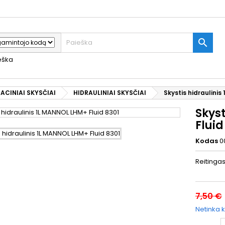

ieška
ACINIAI SKYSČIAI
HIDRAULINIAI SKYSČIAI
Skystis hidraulini
Skys
Fluid
Kodas
0
Reitinga
7,50 €
Netinka k