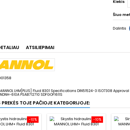
Kiekis
Šiuo me
Dalintis
DETALIAU
ATSILIEPIMAI
001358
MANNOL LHM[PLUS] Fluid 8301 Specifications DIN51524-3 ISO7308 Approv
NDNH-610A PSAB712710 SDFGOF1611S
S PREKĖS TOJE PAČIOJE KATEGORIJOJE:
−10%
−10%