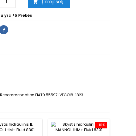
Į krepšelį

tu yra
>5 Prekės
al Recommendation FIAT9.55597 IVECO18-1823
−10%