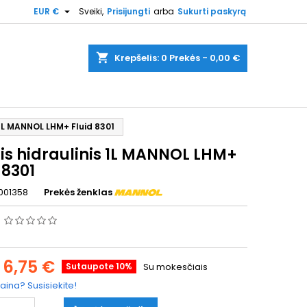

EUR €
Sveiki,
Prisijungti
arba
Sukurti paskyrą
shopping_cart
Krepšelis:
0
Prekės - 0,00 €
s 1L MANNOL LHM+ Fluid 8301
tis hidraulinis 1L MANNOL LHM+
 8301
001358
Prekės ženklas
s
6,75 €
Sutaupote 10%
Su mokesčiais
aina? Susisiekite!