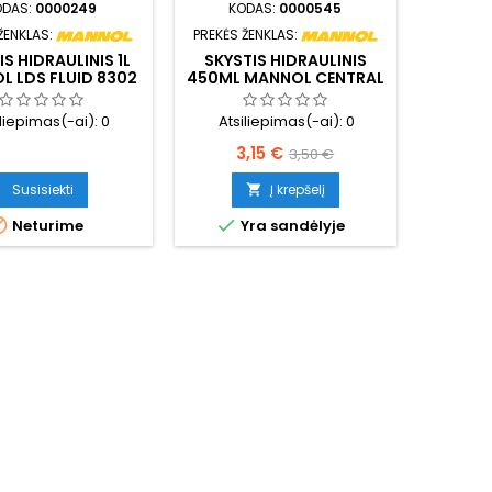
ODAS:
0000249
KODAS:
0000545
ŽENKLAS:
PREKĖS ŽENKLAS:
IS HIDRAULINIS 1L
SKYSTIS HIDRAULINIS
 LDS FLUID 8302
450ML MANNOL CENTRAL
HYDRAULIC FLUID 8990
(CHF)
iliepimas(-ai):
0
Atsiliepimas(-ai):
0
Kaina
Bazinė
3,15 €
3,50 €
kaina
Susisiekti
Į krepšelį



Neturime
Yra sandėlyje