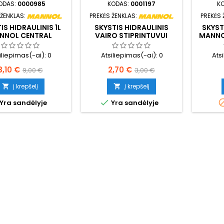
ODAS:
0000985
KODAS:
0001197
K
 ŽENKLAS:
PREKĖS ŽENKLAS:
PREKĖS 
IS HIDRAULINIS 1L
SKYSTIS HIDRAULINIS
SKYST
NNOL CENTRAL
VAIRO STIPRINTUVUI
MANNOL
ULIC FLUID 8990
450ML MANNOL POWER
(CHF)
STEERING FLUID 8980
iliepimas(-ai):
0
Atsiliepimas(-ai):
0
Ats
Kaina
Bazinė
Kaina
Bazinė
8,10 €
2,70 €
9,00 €
3,00 €
kaina
kaina
Į krepšelį
Į krepšelį



Yra sandėlyje
Yra sandėlyje