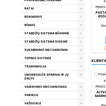
PUSPRIEKABĖ, PRIEKABA
K
PREKĖS
RATAI
PAST
400
REIKMENYS
AUT
RĖMAS
Ats
STABDŽIŲ SISTEMA BŪGNINĖ
STABDŽIŲ SISTEMA DISKINĖ
SUKABINIMO MECHANIZMAI
TEPIMO SISTEMA
KLIENTA
TRANSMISIJA
UNIVERSALŪS SPARNAI IR JŲ
DALYS
K
VAIRAVIMO MECHANIZMAS
PREKĖS
ALYVA
VARIKLIS
MANNO
GL-
VAŽIUOKLĖ
Ats