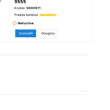
9555
Kodas:
0000971
Prekės ženklas:

Neturime
Susisiekti
Daugiau
<
>