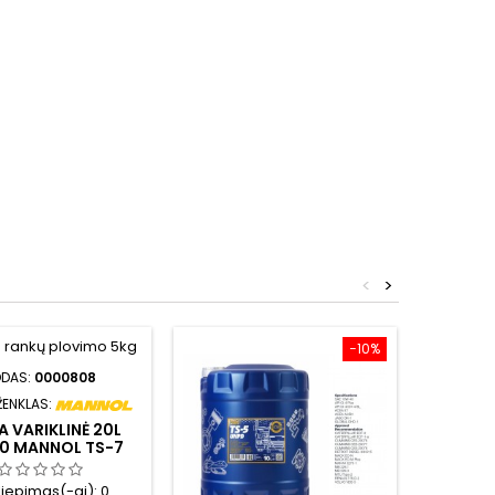
<
>
−10%
ODAS:
0000808
KO
ŽENKLAS:
PREKĖS 
A VARIKLINĖ 20L
ALYVA
0 MANNOL TS-7
15W4
PD BLUE 7107
SHP
iliepimas(-ai):
0
Atsi