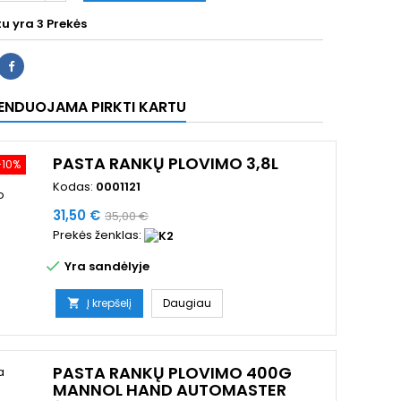
tu yra
3 Prekės
ENDUOJAMA PIRKTI KARTU
PASTA RANKŲ PLOVIMO 3,8L
−10%
Kodas:
0001121
Kaina
Bazinė
31,50 €
35,00 €
Prekės ženklas:
kaina

Yra sandėlyje
Į krepšelį
Daugiau

PASTA RANKŲ PLOVIMO 400G
MANNOL HAND AUTOMASTER