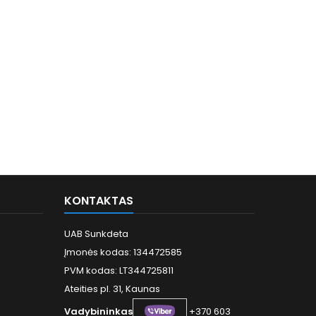
KONTAKTAS
UAB Sunkdeta
Įmonės kodas: 134472585
PVM kodas: LT344725811
Ateities pl. 31, Kaunas
Vadybininkas
+370 603