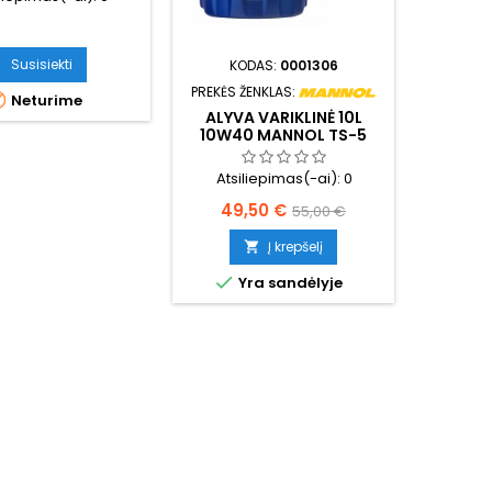
Kai
46
Susisiekti
KODAS:
0001306
PREKĖS ŽENKLAS:


Neturime
Y
ALYVA VARIKLINĖ 10L
10W40 MANNOL TS-5
UHPD 7105
Atsiliepimas(-ai):
0
Kaina
Bazinė
49,50 €
55,00 €
kaina
Į krepšelį


Yra sandėlyje