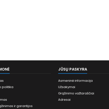
MONĖ
JŪSŲ PASKYRA
mas
Asmeninė informacija
 politika
Užsakymai
Grąžinimo važtaraščiai
imas
Adresai
ąžinimas ir garantijos