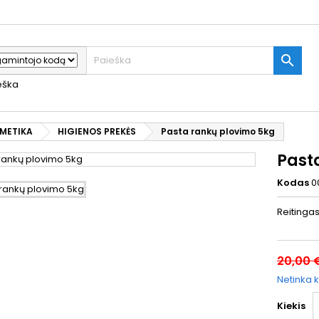

ieška
METIKA
HIGIENOS PREKĖS
Pasta rankų plovimo 5kg
Past
Kodas
0
Reitinga
20,00 
Netinka k
Kiekis