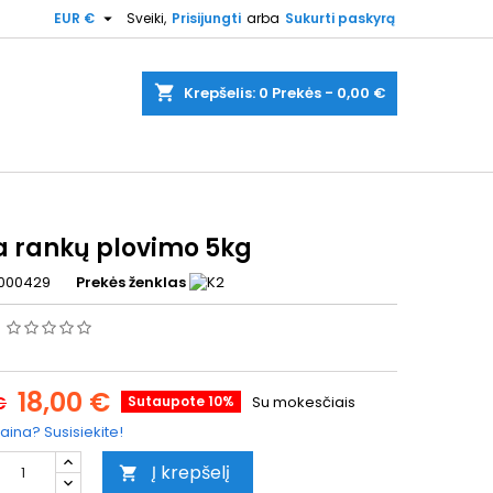

EUR €
Sveiki,
Prisijungti
arba
Sukurti paskyrą
shopping_cart
Krepšelis:
0
Prekės - 0,00 €
a rankų plovimo 5kg
000429
Prekės ženklas
s
18,00 €
€
Sutaupote 10%
Su mokesčiais
aina? Susisiekite!
Į krepšelį
