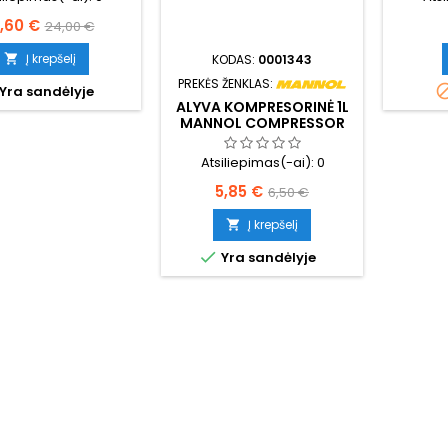
aina
Bazinė
1,60 €
24,00 €
kaina
Į krepšelį
KODAS:
0001343

PREKĖS ŽENKLAS:
Yra sandėlyje
ALYVA KOMPRESORINĖ 1L
MANNOL COMPRESSOR
OIL ISO 46 2901
Atsiliepimas(-ai):
0
Kaina
Bazinė
5,85 €
6,50 €
kaina
Į krepšelį


Yra sandėlyje