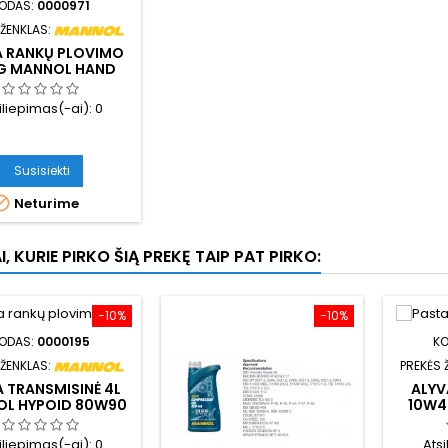
ODAS:
0000971
 ŽENKLAS:
A RANKŲ PLOVIMO
G MANNOL HAND
OMASTER 9555
iliepimas(-ai):
0
Susisiekti

Neturime
I, KURIE PIRKO ŠIĄ PREKĘ TAIP PAT PIRKO:
−10%
−10%
ODAS:
0000195
K
 ŽENKLAS:
PREKĖS 
 TRANSMISINĖ 4L
ALYV
L HYPOID 80W90
10W4
4/GL-5 LS 8106
UH
iliepimas(-ai):
0
Ats