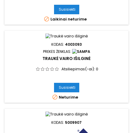
Susisiekti

Laikinai neturime
KODAS:
4003093
PREKĖS ŽENKLAS:
TRAUKĖ VAIRO IŠILGINĖ
Atsiliepimas(-ai):
0
Susisiekti

Neturime
KODAS:
5009907