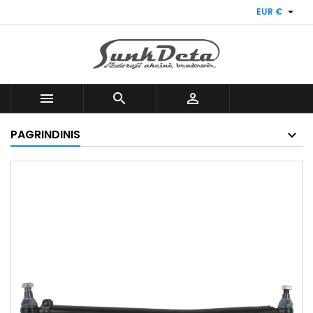

EUR €



PAGRINDINIS