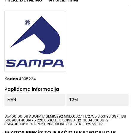
Kodas
4005224
Papildoma informacija
MAN
TGM
85466106169 AUG11417 SEM15292 MNDL0027 F172755 3.63193 097.1138
5009681 4001475 220.653C.E.I 3.63193DT 12-360400006 12-
360400006MEYLE RH51-2030REINHOCH STR-10296S-TR
16 KITOS PREKĖS TOJE PAČIOJE KATEGORIJOJE: