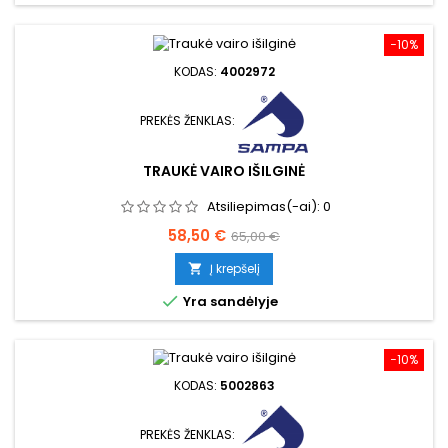
−10%
KODAS:
4002972
PREKĖS ŽENKLAS:
TRAUKĖ VAIRO IŠILGINĖ
Atsiliepimas(-ai):
0
Kaina
Bazinė
58,50 €
65,00 €
kaina
Į krepšelį


Yra sandėlyje
−10%
KODAS:
5002863
PREKĖS ŽENKLAS: