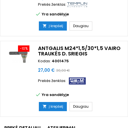
Prekės ženklas:
kaina

Yra sandėlyje
Į krepšelį
Daugiau

ANTGALIS M24*1,5/30*1,5 VAIRO
−10%
TRAUKĖS D. SRIEGIS
Kodas:
4001475
Kaina
Bazinė
27,00 €
30,00 €
kaina
Prekės ženklas:

Yra sandėlyje
Į krepšelį
Daugiau

PREKĖ DETALIAU
ATSILIEPIMAI