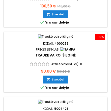
Kaina
Bazinė
130,50 €
145,00 €
kaina
Į krepšelį


Yra sandėlyje
−10%
KODAS:
4000252
PREKĖS ŽENKLAS:
TRAUKĖ VAIRO IŠILGINĖ
Atsiliepimas(-ai):
0
Kaina
Bazinė
90,00 €
100,00 €
kaina
Į krepšelį


Yra sandėlyje
KODAS:
5004426