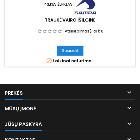
PREKĖS ŽENKLAS:
TRAUKĖ VAIRO IŠILGINĖ
Atsiliepimas(-ai):
0
Susisiekti

Laikinai neturime

PREKĖS

MŪSŲ ĮMONĖ

JŪSŲ PASKYRA

KONTAKTAS