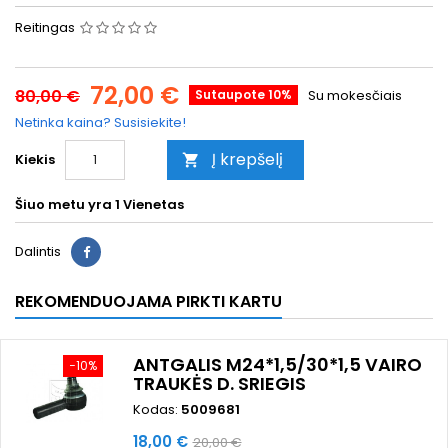
Reitingas
72,00 €
80,00 €
Sutaupote 10%
Su mokesčiais
Netinka kaina? Susisiekite!
Į krepšelį
Kiekis

Šiuo metu yra
1 Vienetas
Dalintis
REKOMENDUOJAMA PIRKTI KARTU
ANTGALIS M24*1,5/30*1,5 VAIRO
−10%
TRAUKĖS D. SRIEGIS
Kodas:
5009681
Kaina
Bazinė
18,00 €
20,00 €