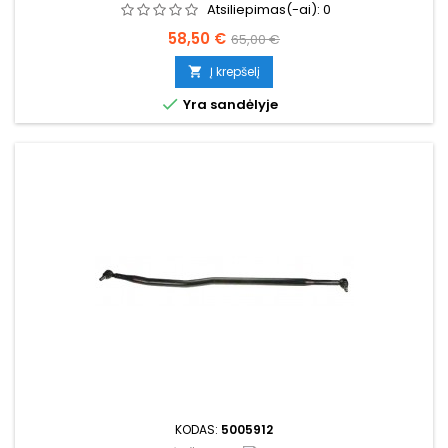
Atsiliepimas(-ai):
0
Kaina
Bazinė
58,50 €
65,00 €
kaina
Į krepšelį


Yra sandėlyje
KODAS:
5005912