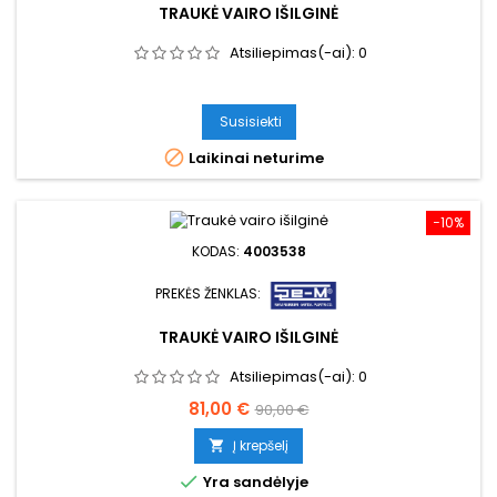
TRAUKĖ VAIRO IŠILGINĖ
Atsiliepimas(-ai):
0
Susisiekti

Laikinai neturime
−10%
KODAS:
4003538
PREKĖS ŽENKLAS:
TRAUKĖ VAIRO IŠILGINĖ
Atsiliepimas(-ai):
0
Kaina
Bazinė
81,00 €
90,00 €
kaina
Į krepšelį


Yra sandėlyje