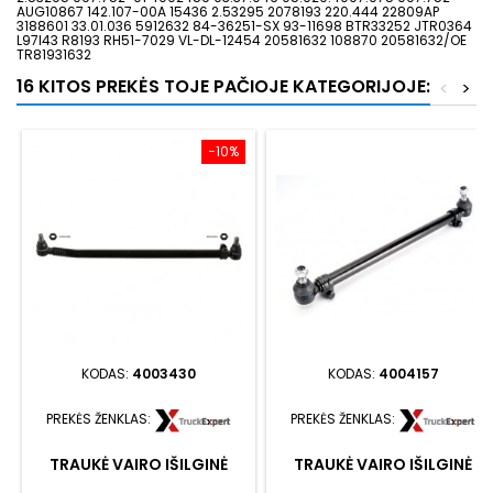
AUG10867 142.107-00A 15436 2.53295 2078193 220.444 22809AP
3188601 33.01.036 5912632 84-36251-SX 93-11698 BTR33252 JTR0364
L97I43 R8193 RH51-7029 VL-DL-12454 20581632 108870 20581632/OE
TR81931632
16 KITOS PREKĖS TOJE PAČIOJE KATEGORIJOJE:
<
>
−10%
KODAS:
4003430
KODAS:
4004157
PREKĖS ŽENKLAS:
PREKĖS ŽENKLAS:
TRAUKĖ VAIRO IŠILGINĖ
TRAUKĖ VAIRO IŠILGINĖ