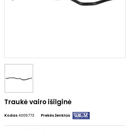
Traukė vairo išilginė
Kodas
4005773
Prekės ženklas