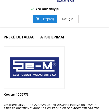

Yra sandėlyje
Į krepšelį
Daugiau

PREKĖ DETALIAU
ATSILIEPIMAI
Kodas
4005773
20581632 AUG10867 VKDCV05148 SEM15436 F108870 097.752-01
2.53295 097.752-01 4002459 03.37.046 05.020.4007.075 097.752