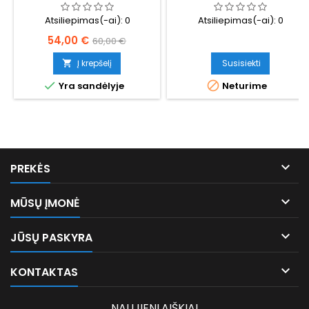
Atsiliepimas(-ai):
0
Atsiliepimas(-ai):
0
Kaina
Bazinė
54,00 €
60,00 €
kaina
Į krepšelį
Susisiekti



Yra sandėlyje
Neturime

PREKĖS

MŪSŲ ĮMONĖ

JŪSŲ PASKYRA

KONTAKTAS
NAUJIENLAIŠKIAI