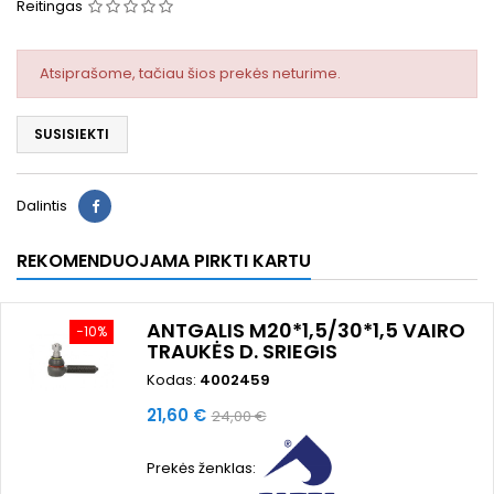
Reitingas
Atsiprašome, tačiau šios prekės neturime.
SUSISIEKTI
Dalintis
REKOMENDUOJAMA PIRKTI KARTU
ANTGALIS M20*1,5/30*1,5 VAIRO
−10%
TRAUKĖS D. SRIEGIS
Kodas:
4002459
Kaina
Bazinė
21,60 €
24,00 €
kaina
Prekės ženklas: