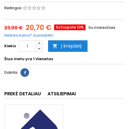
Reitingas
20,70 €
23,00 €
Sutaupote 10%
Su mokesčiais
Netinka kaina? Susisiekite!
Į krepšelį
Kiekis

Šiuo metu yra
1 Vienetas
Dalintis
PREKĖ DETALIAU
ATSILIEPIMAI