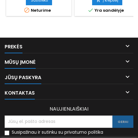
Susisiekti
Į krepšelį



Neturime
Yra sandėlyje

PREKĖS

MŪSŲ ĮMONĖ

JŪSŲ PASKYRA

KONTAKTAS
NAUJIENLAIŠKIAI
Susipažinau ir sutinku su privatumo politika