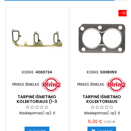
−10%
KODAS:
4003724
KODAS:
5008059
PREKĖS ŽENKLAS:
PREKĖS ŽENKLAS:
TARPINĖ IŠMETIMO
TARPINĖ IŠMETIMO
KOLEKTORIAUS (1-3
KOLEKTORIAUS
CILINDRAI)
Atsiliepimas(-ai):
0
Atsiliepimas(-ai):
0
Kaina
Bazinė
6,30 €
7,00 €
kaina