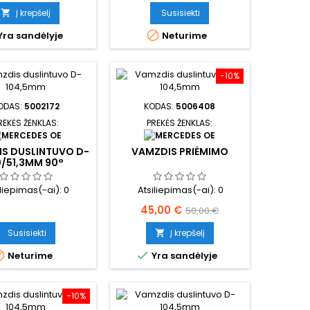
kaina
Į krepšelį
Susisiekti


Yra sandėlyje
Neturime
−10%
ODAS:
5002172
KODAS:
5006408
REKĖS ŽENKLAS:
PREKĖS ŽENKLAS:
S DUSLINTUVO D-
VAMZDIS PRIĖMIMO
/51,3MM 90°
iliepimas(-ai):
0
Atsiliepimas(-ai):
0
Kaina
Bazinė
45,00 €
50,00 €
kaina
Susisiekti
Į krepšelį



Neturime
Yra sandėlyje
−10%