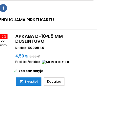
ENDUOJAMA PIRKTI KARTU
APKABA D-104,5 MM
−10%
DUSLINTUVO
Kodas:
5000540
Kaina
Bazinė
4,50 €
5,00 €
Prekės ženklas:
kaina

Yra sandėlyje
Į krepšelį
Daugiau
