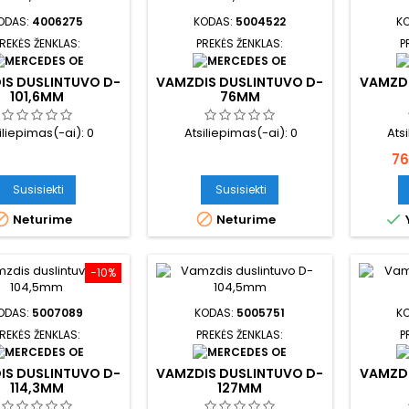
ODAS:
4006275
KODAS:
5004522
K
REKĖS ŽENKLAS:
PREKĖS ŽENKLAS:
P
IS DUSLINTUVO D-
VAMZDIS DUSLINTUVO D-
VAMZDI
101,6MM
76MM
iliepimas(-ai):
0
Atsiliepimas(-ai):
0
Ats
Ka
76
Susisiekti
Susisiekti



Neturime
Neturime
−10%
ODAS:
5007089
KODAS:
5005751
K
REKĖS ŽENKLAS:
PREKĖS ŽENKLAS:
P
IS DUSLINTUVO D-
VAMZDIS DUSLINTUVO D-
VAMZDI
114,3MM
127MM