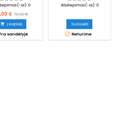
iliepimas(-ai):
0
Atsiliepimas(-ai):
0
ina
Bazinė
,00 €
70,00 €
kaina
Į krepšelį
Susisiekti


Yra sandėlyje
Neturime