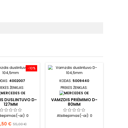
−10%
ODAS:
4002007
KODAS:
5009440
REKĖS ŽENKLAS:
PREKĖS ŽENKLAS:
S DUSLINTUVO D-
VAMZDIS PRIĖMIMO D-
127MM
80MM
iliepimas(-ai):
0
Atsiliepimas(-ai):
0
ina
Bazinė
,50 €
55,00 €