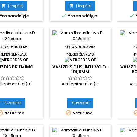
kaina
kaina
Į krepšelį
Į krepšelį




Yra sandėlyje
Yra sandėlyje
ODAS:
5001345
KODAS:
5003283
K
REKĖS ŽENKLAS:
PREKĖS ŽENKLAS:
P
ZDIS PRIĖMIMO
VAMZDIS DUSLINTUVO D-
VAMZDI
101,6MM
50
iliepimas(-ai):
0
Atsiliepimas(-ai):
0
Ats
Susisiekti
Susisiekti


Neturime
Neturime