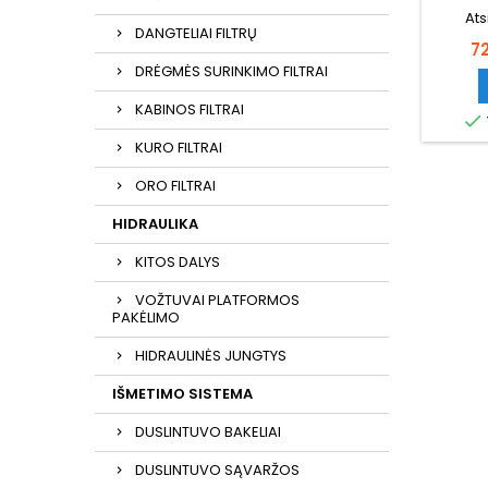
Ats
DANGTELIAI FILTRŲ
Ka
7
DRĖGMĖS SURINKIMO FILTRAI
KABINOS FILTRAI

KURO FILTRAI
ORO FILTRAI
HIDRAULIKA
KITOS DALYS
VOŽTUVAI PLATFORMOS
PAKĖLIMO
HIDRAULINĖS JUNGTYS
IŠMETIMO SISTEMA
DUSLINTUVO BAKELIAI
DUSLINTUVO SĄVARŽOS