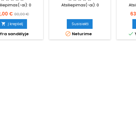
iliepimas(-ai):
0
Atsiliepimas(-ai):
0
Ats
ina
Bazinė
Ka
2,00 €
63
80,00 €
kaina
Į krepšelį
Susisiekti



Yra sandėlyje
Neturime