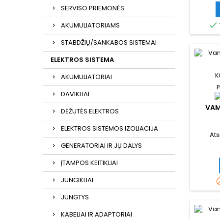
SERVISO PRIEMONĖS

AKUMULIATORIAMS
STABDŽIŲ/SANKABOS SISTEMAI
ELEKTROS SISTEMA
K
AKUMULIATORIAI
P
DAVIKLIAI
VAM
DĖŽUTĖS ELEKTROS
ELEKTROS SISTEMOS IZOLIACIJA
Ats
GENERATORIAI IR JŲ DALYS
ĮTAMPOS KEITIKLIAI
JUNGIKLIAI
JUNGTYS
KABELIAI IR ADAPTORIAI