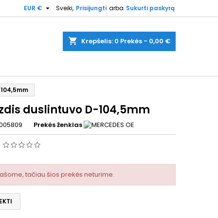

EUR €
Sveiki,
Prisijungti
arba
Sukurti paskyrą
shopping_cart
Krepšelis:
0
Prekės - 0,00 €
-104,5mm
dis duslintuvo D-104,5mm
005809
Prekės ženklas
s
rašome, tačiau šios prekės neturime.
EKTI