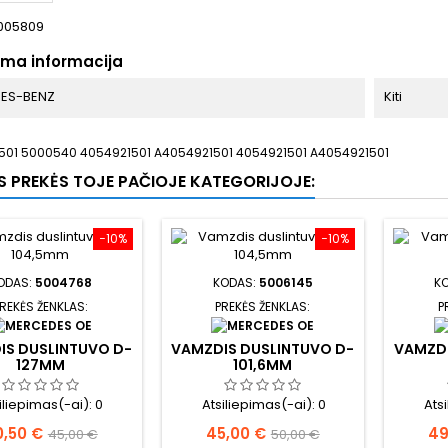
005809
oma informacija
ES-BENZ
Kiti
501 5000540 4054921501 A4054921501 4054921501 A4054921501
OS PREKĖS TOJE PAČIOJE KATEGORIJOJE:
−10%
−10%
ODAS:
5004768
KODAS:
5006145
K
REKĖS ŽENKLAS:
PREKĖS ŽENKLAS:
P
IS DUSLINTUVO D-
VAMZDIS DUSLINTUVO D-
VAMZDI
127MM
101,6MM
iliepimas(-ai):
0
Atsiliepimas(-ai):
0
Ats
ina
Bazinė
Kaina
Bazinė
Ka
,50 €
45,00 €
49
45,00 €
50,00 €