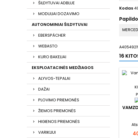
ŠILDYTUVAI ADBLUE
Kodas
4
MODULIAI DOZAVIMO
Papild
AUTONOMINIAI ŠILDYTUVAI
MERCED
EBERSPÄCHER
WEBASTO
A4054921
16 KIT
KURO BAKELIAI
EKSPLOATACINĖS MEDŽIAGOS
ALYVOS-TEPALAI
K
DAŽAI
P
PLOVIMO PRIEMONĖS
VAMZD
ŽIEMOS PRIEMONĖS
HIGIENOS PRIEMONĖS
Ats
VARIKLIUI
Ka
40