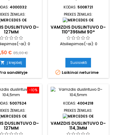
ODAS:
4000332
KODAS:
5008721
REKĖS ŽENKLAS:
PREKĖS ŽENKLAS:
S DUSLINTUVO D-
VAMZDIS DUSLINTUVO D-
127MM
110*396MM 90°
iliepimas(-ai):
0
Atsiliepimas(-ai):
0
ina
Bazinė
,50 €
85,00 €
kaina
Į krepšelį
Susisiekti


Yra sandėlyje
Laikinai neturime
−10%
ODAS:
5007524
KODAS:
4004218
REKĖS ŽENKLAS:
PREKĖS ŽENKLAS:
S DUSLINTUVO D-
VAMZDIS DUSLINTUVO D-
127MM
114,3MM