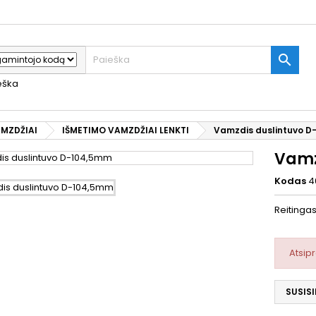

ieška
AMZDŽIAI
IŠMETIMO VAMZDŽIAI LENKTI
Vamzdis duslintuvo D
Vamz
Kodas
4
Reitinga
Atsip
SUSISI