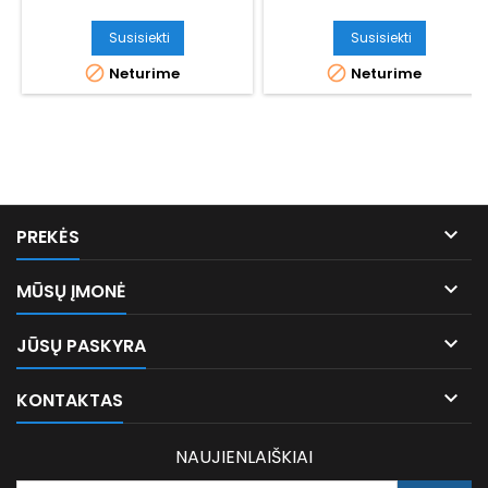
Susisiekti
Susisiekti


Neturime
Neturime

PREKĖS

MŪSŲ ĮMONĖ

JŪSŲ PASKYRA

KONTAKTAS
NAUJIENLAIŠKIAI