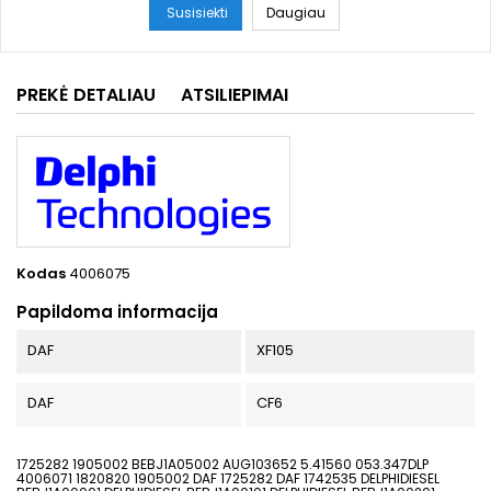
Susisiekti
Daugiau
PREKĖ DETALIAU
ATSILIEPIMAI
Kodas
4006075
Papildoma informacija
DAF
XF105
DAF
CF6
1725282 1905002 BEBJ1A05002 AUG103652 5.41560 053.347DLP
4006071 1820820 1905002 DAF 1725282 DAF 1742535 DELPHIDIESEL