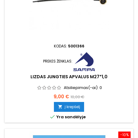
KODAS:
5001366
PREKĖS ŽENKLAS:
LIZDAS JUNGTIES APVALUS M27*1,0
Atsiliepimas(-ai):
0
Kaina
Bazinė
9,00 €
10,00 €
kaina
Į krepšelį


Yra sandėlyje
−10%