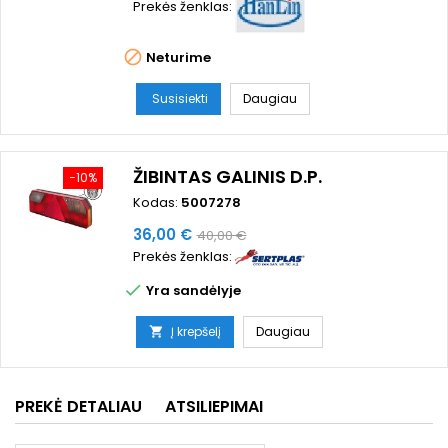
Prekės ženklas:

Neturime
Susisiekti
Daugiau
ŽIBINTAS GALINIS D.P.
−10%
Kodas:
5007278
Kaina
Bazinė
36,00 €
40,00 €
Prekės ženklas:
kaina

Yra sandėlyje
Į krepšelį
Daugiau

PREKĖ DETALIAU
ATSILIEPIMAI