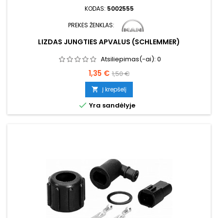
KODAS:
5002555
PREKĖS ŽENKLAS:
LIZDAS JUNGTIES APVALUS (SCHLEMMER)
Atsiliepimas(-ai):
0
Kaina
Bazinė
1,35 €
1,50 €
kaina
Į krepšelį


Yra sandėlyje