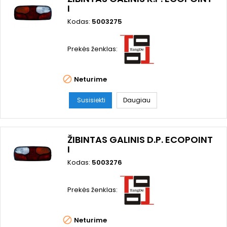
I
Kodas:
5003275
Prekės ženklas:

Neturime
Susisiekti
Daugiau
ŽIBINTAS GALINIS D.P. ECOPOINT
I
Kodas:
5003276
Prekės ženklas:

Neturime