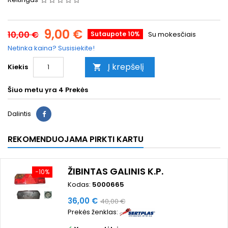
9,00 €
10,00 €
Sutaupote 10%
Su mokesčiais
Netinka kaina? Susisiekite!
Į krepšelį
Kiekis

Šiuo metu yra
4 Prekės
Dalintis
REKOMENDUOJAMA PIRKTI KARTU
ŽIBINTAS GALINIS K.P.
−10%
Kodas:
5000665
Kaina
Bazinė
36,00 €
40,00 €
Prekės ženklas:
kaina