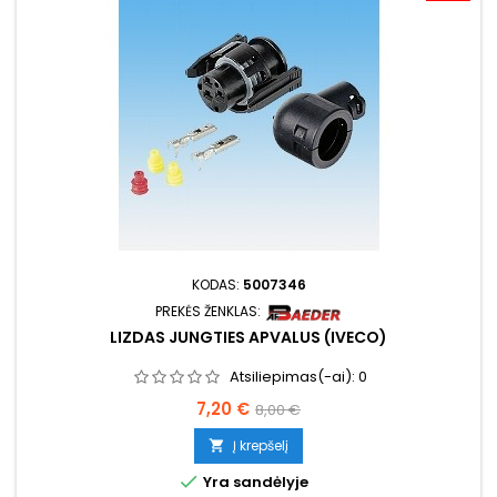
KODAS:
5007346
PREKĖS ŽENKLAS:
LIZDAS JUNGTIES APVALUS (IVECO)
Atsiliepimas(-ai):
0
Kaina
Bazinė
7,20 €
8,00 €
kaina
Į krepšelį


Yra sandėlyje