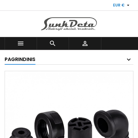

EUR €



PAGRINDINIS