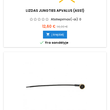
LIZDAS JUNGTIES APVALUS (ASS1)
Atsiliepimas(-ai):
0
Kaina
Bazinė
12,60 €
14,00 €
kaina
Į krepšelį


Yra sandėlyje