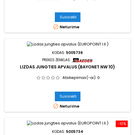
Susisiekti

Neturime
KODAS:
5005736
PREKĖS ŽENKLAS:
LIZDAS JUNGTIES APVALUS (BAYONET NW 10)
Atsiliepimas(-ai):
0
Susisiekti

Neturime
−10%
KODAS:
5005734