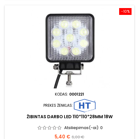
−10%
KODAS:
0001221
PREKĖS ŽENKLAS:
ŽIBINTAS DARBO LED 110*110*28MM 18W
Atsiliepimas(-ai):
0
Kaina
Bazinė
5,40 €
6,00 €