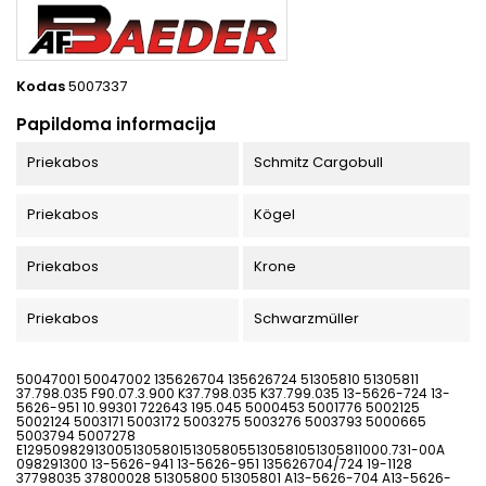
Kodas
5007337
Papildoma informacija
Priekabos
Schmitz Cargobull
Priekabos
Kögel
Priekabos
Krone
Priekabos
Schwarzmüller
50047001 50047002 135626704 135626724 51305810 51305811
37.798.035 F90.07.3.900 K37.798.035 K37.799.035 13-5626-724 13-
5626-951 10.99301 722643 195.045 5000453 5001776 5002125
5002124 5003171 5003172 5003275 5003276 5003793 5000665
5003794 5007278
E129509829130051305801513058055130581051305811000.731-00A
098291300 13-5626-941 13-5626-951 135626704/724 19-1128
37798035 37800028 51305800 51305801 A13-5626-704 A13-5626-