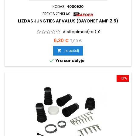
KODAS:
4000920
PREKĖS ŽENKLAS:
LIZDAS JUNGTIES APVALUS (BAYONET AMP 2.5)
Atsiliepimas(-ai):
0
Kaina
Bazinė
6,30 €
7,00 €
kaina
Į krepšelį


Yra sandėlyje
−10%