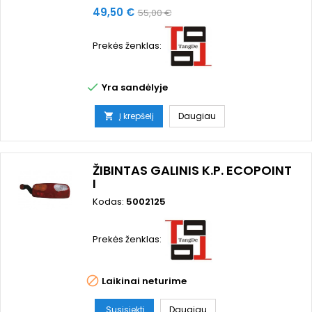
Kaina
Bazinė
49,50 €
55,00 €
kaina
Prekės ženklas:

Yra sandėlyje
Į krepšelį
Daugiau

ŽIBINTAS GALINIS K.P. ECOPOINT
I
Kodas:
5002125
Prekės ženklas:

Laikinai neturime
Susisiekti
Daugiau