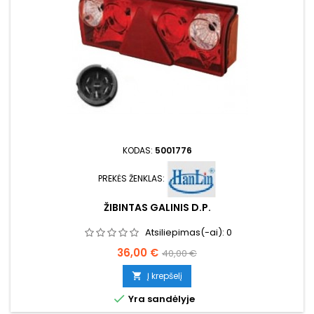
KODAS:
5001776
PREKĖS ŽENKLAS:
ŽIBINTAS GALINIS D.P.
Atsiliepimas(-ai):
0
Kaina
Bazinė
36,00 €
40,00 €
kaina
Į krepšelį


Yra sandėlyje