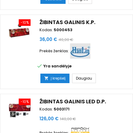
ŽIBINTAS GALINIS K.P.
−10%
Kodas:
5000453
Kaina
Bazinė
36,00 €
40,00 €
kaina
Prekės ženklas:

Yra sandėlyje
Į krepšelį
Daugiau

ŽIBINTAS GALINIS LED D.P.
−10%
Kodas:
5003171
Kaina
Bazinė
126,00 €
140,00 €
kaina
Prekės ženklas: