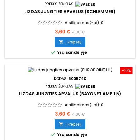
PREKĖS ŽENKLAS:
LIZDAS JUNGTIES APVALUS (SCHLEMMER)
Atsiliepimas(-ai):
0
Kaina
Bazinė
3,60 €
4,00 €
kaina
Į krepšelį


Yra sandėlyje
−10%
KODAS:
5005740
PREKĖS ŽENKLAS:
LIZDAS JUNGTIES APVALUS (BAYONET AMP 1.5)
Atsiliepimas(-ai):
0
Kaina
Bazinė
3,60 €
4,00 €
kaina
Į krepšelį


Yra sandėlyje