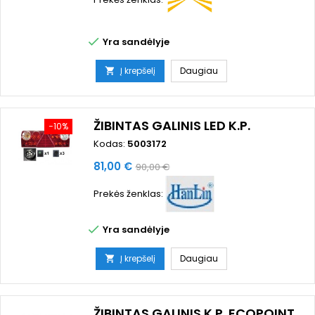

Yra sandėlyje
Į krepšelį
Daugiau

ŽIBINTAS GALINIS LED K.P.
−10%
Kodas:
5003172
Kaina
Bazinė
81,00 €
90,00 €
kaina
Prekės ženklas:

Yra sandėlyje
Į krepšelį
Daugiau

ŽIBINTAS GALINIS K.P. ECOPOINT