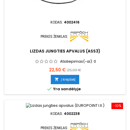
KODAS:
4002416
PREKĖS ŽENKLAS:
LIZDAS JUNGTIES APVALUS (ASS3)
Atsiliepimas(-ai):
0
Kaina
Bazinė
22,50 €
25,00 €
kaina
Į krepšelį


Yra sandėlyje
−10%
KODAS:
4002238
PREKĖS ŽENKLAS: