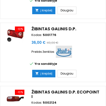

Yra sandėlyje
Į krepšelį
Daugiau

ŽIBINTAS GALINIS D.P.
−10%
Kodas:
5001776
Kaina
Bazinė
36,00 €
40,00 €
kaina
Prekės ženklas:

Yra sandėlyje
Į krepšelį
Daugiau

ŽIBINTAS GALINIS D.P. ECOPOINT
−10%
I
Kodas:
5002124