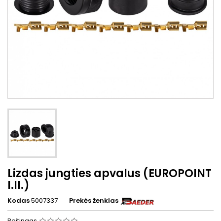
Lizdas jungties apvalus (EUROPOINT
I.II.)
Kodas
5007337
Prekės ženklas
Reitingas