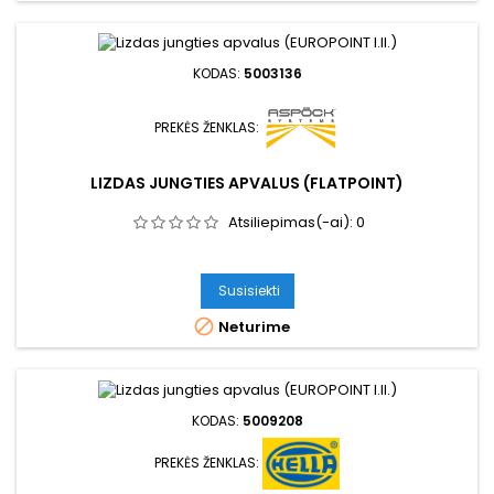
KODAS:
5003136
PREKĖS ŽENKLAS:
LIZDAS JUNGTIES APVALUS (FLATPOINT)
Atsiliepimas(-ai):
0
Susisiekti

Neturime
KODAS:
5009208
PREKĖS ŽENKLAS: