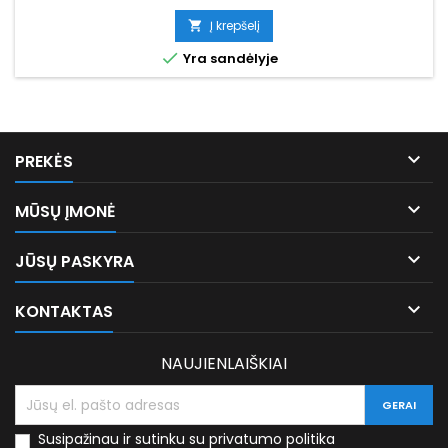
kaina
Į krepšelį


Yra sandėlyje

PREKĖS

MŪSŲ ĮMONĖ

JŪSŲ PASKYRA

KONTAKTAS
NAUJIENLAIŠKIAI
Susipažinau ir sutinku su privatumo politika