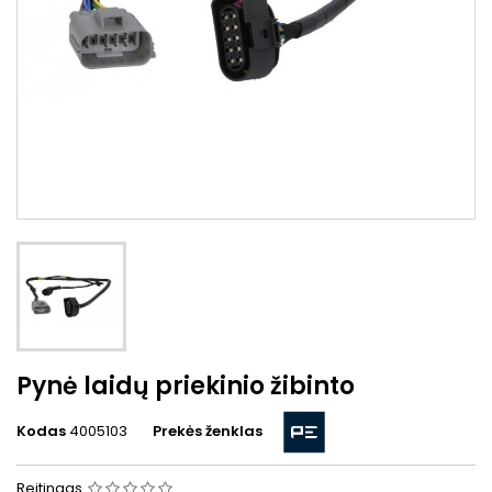
Pynė laidų priekinio žibinto
Kodas
4005103
Prekės ženklas
Reitingas