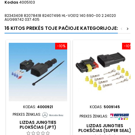
Kodas
4005103
82343408 82078418 82407496 HL-VO012 140.690-00 2.24020
AUG99742 037.405
16 KITOS PREKĖS TOJE PAČIOJE KATEGORIJOJE:
<
>
−10%
−10%
KODAS:
4000921
KODAS:
5009145
PREKĖS ŽENKLAS:
PREKĖS ŽENKLAS:
LIZDAS JUNGTIES
LIZDAS JUNGTIES
PLOKŠČIAS (JPT)
PLOKŠČIAS (SUPER SEAL)