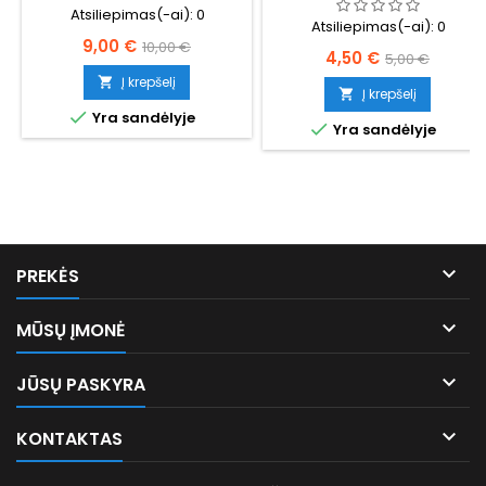
Atsiliepimas(-ai):
0
Atsiliepimas(-ai):
0
Kaina
Bazinė
9,00 €
10,00 €
Kaina
Bazinė
4,50 €
5,00 €
kaina
Į krepšelį
kaina

Į krepšelį


Yra sandėlyje

Yra sandėlyje

PREKĖS

MŪSŲ ĮMONĖ

JŪSŲ PASKYRA

KONTAKTAS