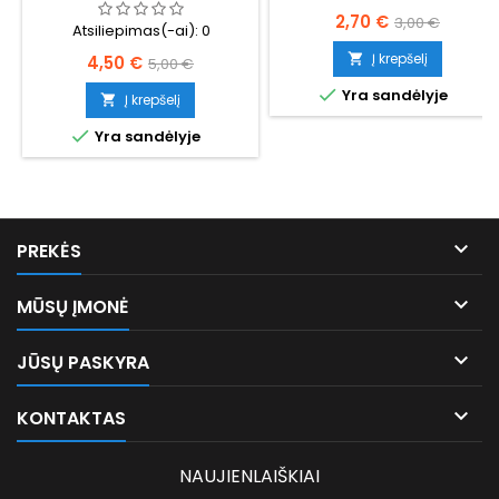
MM
Kaina
Bazinė
2,70 €
3,00 €
Atsiliepimas(-ai):
0
kaina
Į krepšelį
Kaina
Bazinė

4,50 €
5,00 €
kaina

Yra sandėlyje
Į krepšelį


Yra sandėlyje

PREKĖS

MŪSŲ ĮMONĖ

JŪSŲ PASKYRA

KONTAKTAS
NAUJIENLAIŠKIAI