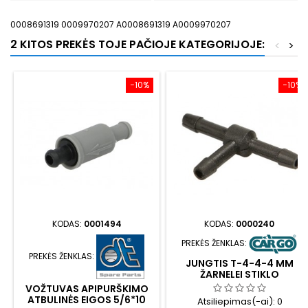
0008691319 0009970207 A0008691319 A0009970207
2 KITOS PREKĖS TOJE PAČIOJE KATEGORIJOJE:
<
>
−10%
−10%
KODAS:
0001494
KODAS:
0000240
PREKĖS ŽENKLAS:
PREKĖS ŽENKLAS:
JUNGTIS T-4-4-4 MM
ŽARNELEI STIKLO
APIPLOVIMO
VOŽTUVAS APIPURŠKIMO
ATBULINĖS EIGOS 5/6*10
Atsiliepimas(-ai):
0