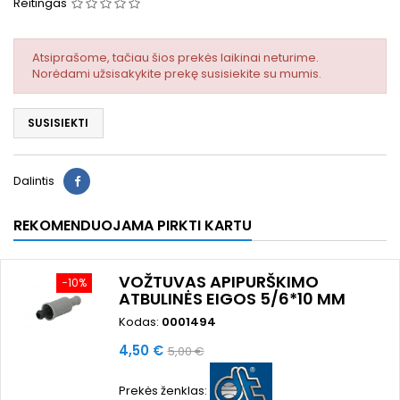
Reitingas
Atsiprašome, tačiau šios prekės laikinai neturime.
Norėdami užsisakykite prekę susisiekite su mumis.
SUSISIEKTI
Dalintis
REKOMENDUOJAMA PIRKTI KARTU
VOŽTUVAS APIPURŠKIMO
−10%
ATBULINĖS EIGOS 5/6*10 MM
Kodas:
0001494
Kaina
Bazinė
4,50 €
5,00 €
kaina
Prekės ženklas: