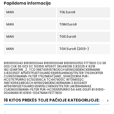
Papildoma informacija
MAN
TGL Euro6
MAN
TGM Euro6
MAN
TGS Euro6
MAN
TGX Euro6 (2013-)
81619100043 81619100044 81619100048 81619100050 F177800 CU 36
003 CUK 36 003 SC 50356 AF56117 SKL49038 3.82025 K 9218
182.121ARTNR_Z_TCD 1987435157BOSCH M119029DENCKERMANN
3.82025DT AF56117FLEETGUARD E6955LIHENGSTFILTER 17621HOFFER
CU36003MANN-FILTER 17621MEAT[AND_SIGN]DORIA PUR-
HC0757PURRO SC50356CA TC447900C WT398132C
1987435624BOSCH M119029KDENCKERMANN 3.82034DT
AF56116FLEETGUARD E6955LCHENGSTFILTER LAK1894MAHLE
CUK36003MANN-FILTER PUR-HC0565PURRO 54.445.00UFI 81.61910-
0044MAN 81.61910-0047MAN FE177800
16 KITOS PREKĖS TOJE PAČIOJE KATEGORIJOJE:
<
>