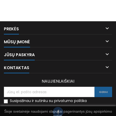

PREKĖS

MŪSŲ ĮMONĖ

JŪSŲ PASKYRA

KONTAKTAS
NAUJIENLAIŠKIAI
Susipažinau ir sutinku su privatumo politika
Šioje svetainėje naudojami slapukai pagerinantys jūsų apsipirkimo