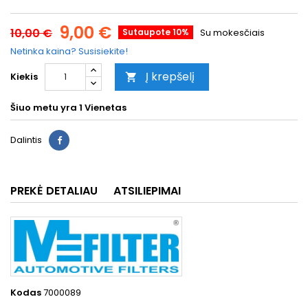
9,00 €
10,00 €
Sutaupote 10%
Su mokesčiais
Netinka kaina? Susisiekite!
Į krepšelį
Kiekis

Šiuo metu yra
1 Vienetas
Dalintis
PREKĖ DETALIAU
ATSILIEPIMAI
Kodas
7000089