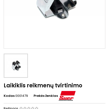
Laikiklis reikmenų tvirtinimo
Kodas
0001479
Prekės ženklas
Reitingas