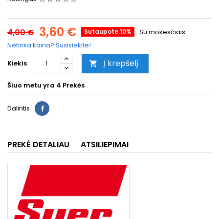
3,60 €
4,00 €
Sutaupote 10%
Su mokesčiais
Netinka kaina? Susisiekite!
Į krepšelį
Kiekis

Šiuo metu yra
4 Prekės
Dalintis
PREKĖ DETALIAU
ATSILIEPIMAI