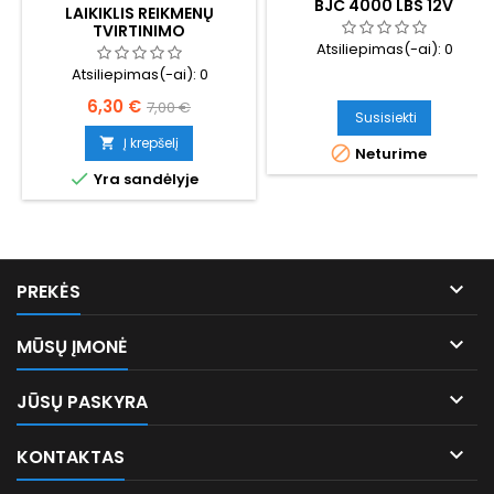
BJC 4000 LBS 12V
LAIKIKLIS REIKMENŲ
TVIRTINIMO
Atsiliepimas(-ai):
0
Atsiliepimas(-ai):
0
Kaina
Bazinė
6,30 €
7,00 €
Susisiekti
kaina
Į krepšelį


Neturime

Yra sandėlyje

PREKĖS

MŪSŲ ĮMONĖ

JŪSŲ PASKYRA

KONTAKTAS