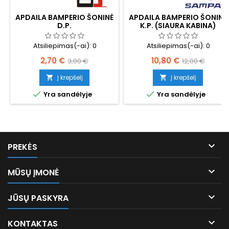
APDAILA BAMPERIO ŠONINĖ
APDAILA BAMPERIO ŠONINĖ
D.P.
K.P. (SIAURA KABINA)
Atsiliepimas(-ai):
0
Atsiliepimas(-ai):
0
Kaina
Bazinė
Kaina
Bazinė
2,70 €
10,80 €
3,00 €
12,00 €
kaina
kaina
Į krepšelį
Į krepšelį




Yra sandėlyje
Yra sandėlyje

PREKĖS

MŪSŲ ĮMONĖ

JŪSŲ PASKYRA

KONTAKTAS