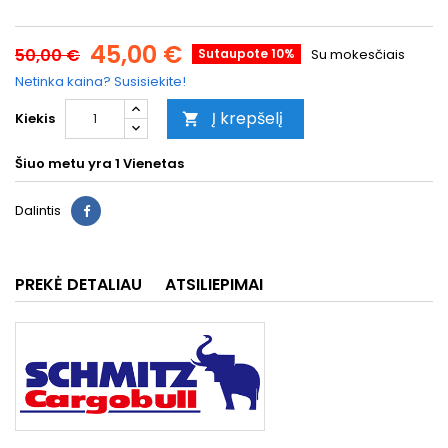
45,00 €
50,00 €
Sutaupote 10%
Su mokesčiais
Netinka kaina? Susisiekite!
Į krepšelį
Kiekis

Šiuo metu yra
1 Vienetas
Dalintis
PREKĖ DETALIAU
ATSILIEPIMAI