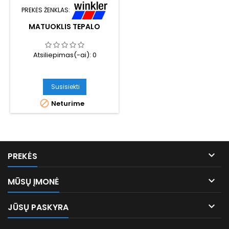
PREKĖS ŽENKLAS:
MATUOKLIS TEPALO
Atsiliepimas(-ai):
0
Susisiekti

Neturime

PREKĖS

MŪSŲ ĮMONĖ

JŪSŲ PASKYRA