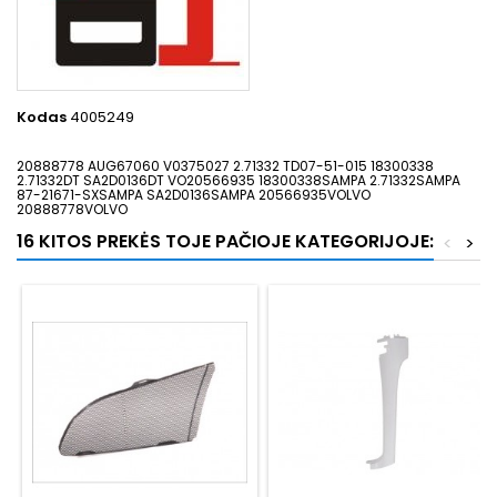
Kodas
4005249
20888778 AUG67060 V0375027 2.71332 TD07-51-015 18300338
2.71332DT SA2D0136DT VO20566935 18300338SAMPA 2.71332SAMPA
87-21671-SXSAMPA SA2D0136SAMPA 20566935VOLVO
20888778VOLVO
16 KITOS PREKĖS TOJE PAČIOJE KATEGORIJOJE:
<
>