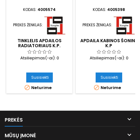
KODAS:
4005574
KODAS:
4005398
PREKĖS ŽENKLAS:
PREKĖS ŽENKLAS:
TINKLELIS APDAILOS
APDAILA KABINOS ŠONINĖ
RADIATORIAUS K.P.
K.P
Atsiliepimas(-ai):
0
Atsiliepimas(-ai):
0
Susisiekti
Susisiekti


Neturime
Neturime

PREKĖS

MŪSŲ ĮMONĖ