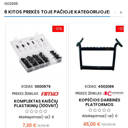
G02935
6 KITOS PREKĖS TOJE PAČIOJE KATEGORIJOJE:
<
>
−10%
−10%
KODAS:
0000979
KODAS:
4002086
PREKĖS ŽENKLAS:
PREKĖS ŽENKLAS:
KOPĖČIOS DARBINĖS
KOMPLEKTAS KAIŠČIŲ
PLATFORMOS
PLASTIKINIŲ (100VNT)
Atsiliepimas(-ai):
0
Atsiliepimas(-ai):
0
Kaina
Bazinė
45,00 €
50,00 €
Kaina
Bazinė
7,20 €
8,00 €