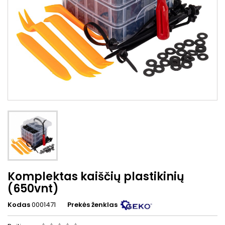
Komplektas kaiščių plastikinių
(650vnt)
Kodas
0001471
Prekės ženklas