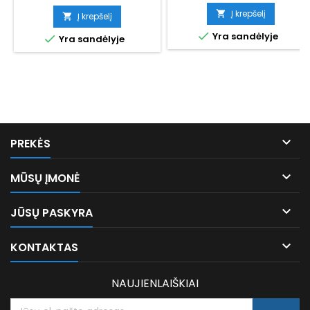
kaina
kaina
Į krepšelį

Į krepšelį


Yra sandėlyje

Yra sandėlyje

PREKĖS

MŪSŲ ĮMONĖ

JŪSŲ PASKYRA

KONTAKTAS
NAUJIENLAIŠKIAI