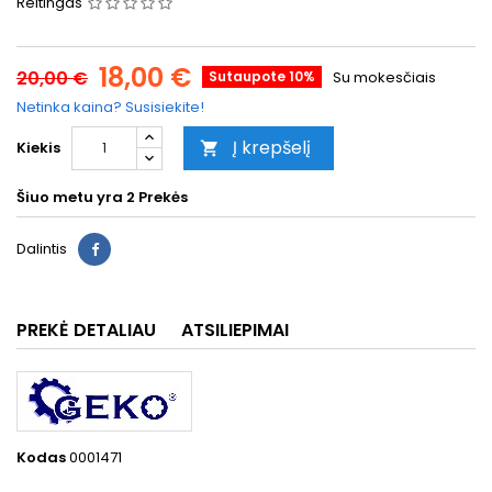
Reitingas
18,00 €
20,00 €
Sutaupote 10%
Su mokesčiais
Netinka kaina? Susisiekite!
Į krepšelį
Kiekis

Šiuo metu yra
2 Prekės
Dalintis
PREKĖ DETALIAU
ATSILIEPIMAI
Kodas
0001471