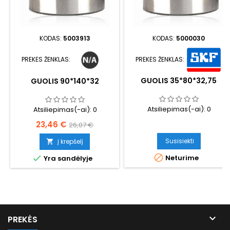
KODAS:
5003913
KODAS:
5000030
PREKĖS ŽENKLAS:
PREKĖS ŽENKLAS:
GUOLIS 35*80*32,75
GUOLIS 90*140*32
Atsiliepimas(-ai):
0
Atsiliepimas(-ai):
0
Kaina
Bazinė
23,46 €
26,07 €
kaina
Susisiekti
Į krepšelį


Neturime

Yra sandėlyje

PREKĖS