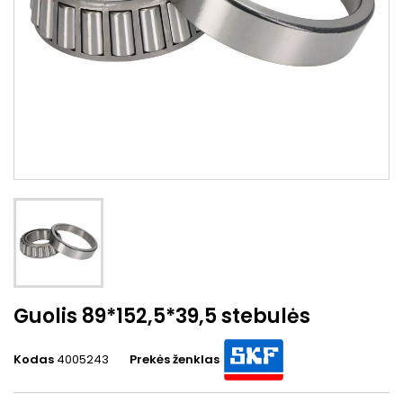
Guolis 89*152,5*39,5 stebulės
Kodas
4005243
Prekės ženklas