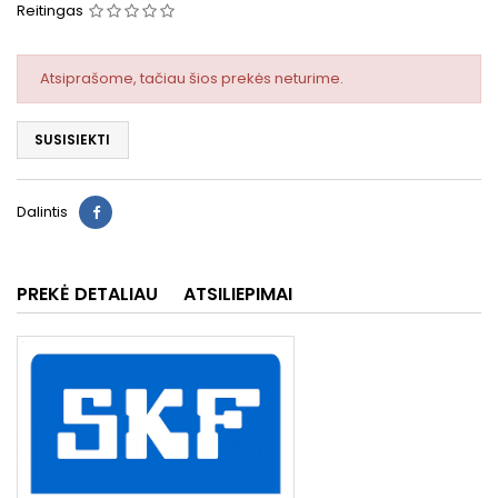
Reitingas
Atsiprašome, tačiau šios prekės neturime.
SUSISIEKTI
Dalintis
PREKĖ DETALIAU
ATSILIEPIMAI