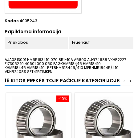
Kodas
4005243
Papildoma informacija
Priekabos
Fruehauf
AJA0813001 HM55163410 070.851-10A A5800 AUG74688 VKHB2227
F173052 10.40601 090.050 FAGKHM518445.HM518410
KHM518445.HM518410 LBPT8HM518445/410 MERHM518445/410
VKHB2408S SET415TIMKEN
16 KITOS PREKĖS TOJE PAČIOJE KATEGORIJOJE:
<
>
−10%