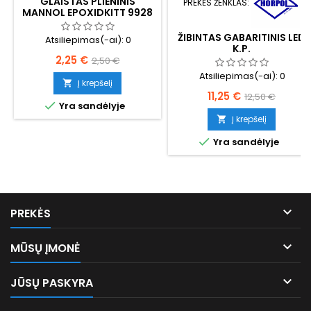
GLAISTAS PLIENINIS
PREKĖS ŽENKLAS:
MANNOL EPOXIDKITT 9928
ŽIBINTAS GABARITINIS LED
Atsiliepimas(-ai):
0
K.P.
Kaina
Bazinė
2,25 €
2,50 €
Atsiliepimas(-ai):
0
kaina
Į krepšelį

Kaina
Bazinė
11,25 €
12,50 €

Yra sandėlyje
kaina
Į krepšelį


Yra sandėlyje

PREKĖS

MŪSŲ ĮMONĖ

JŪSŲ PASKYRA