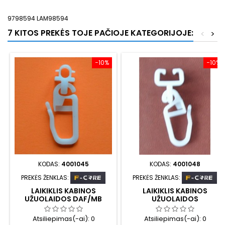
9798594 LAM98594
7 KITOS PREKĖS TOJE PAČIOJE KATEGORIJOJE:
<
>
−10%
−10%
KODAS:
4001045
KODAS:
4001048
PREKĖS ŽENKLAS:
PREKĖS ŽENKLAS:
LAIKIKLIS KABINOS
LAIKIKLIS KABINOS
UŽUOLAIDOS DAF/MB
UŽUOLAIDOS
(25VNT)
RENAULT/SCANIA S
(25VNT)
Atsiliepimas(-ai):
0
Atsiliepimas(-ai):
0