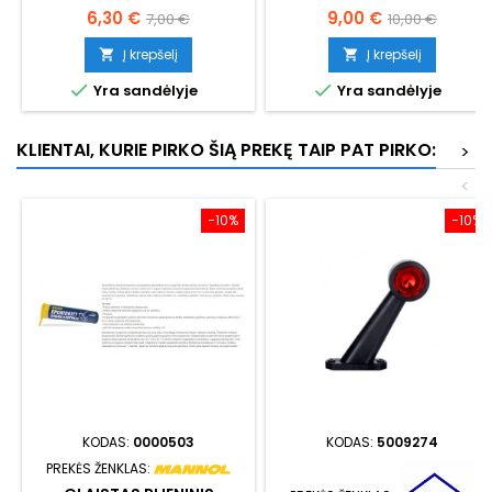
Kaina
Bazinė
Kaina
Bazinė
6,30 €
9,00 €
7,00 €
10,00 €
kaina
kaina
Į krepšelį
Į krepšelį




Yra sandėlyje
Yra sandėlyje
KLIENTAI, KURIE PIRKO ŠIĄ PREKĘ TAIP PAT PIRKO:
>
<
−10%
−10%
KODAS:
0000503
KODAS:
5009274
PREKĖS ŽENKLAS: