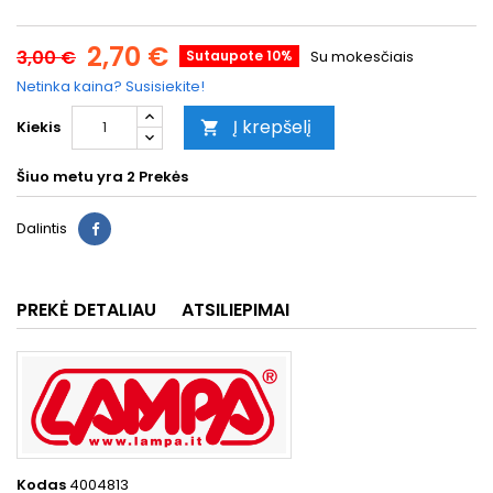
2,70 €
3,00 €
Sutaupote 10%
Su mokesčiais
Netinka kaina? Susisiekite!
Į krepšelį
Kiekis

Šiuo metu yra
2 Prekės
Dalintis
PREKĖ DETALIAU
ATSILIEPIMAI
Kodas
4004813