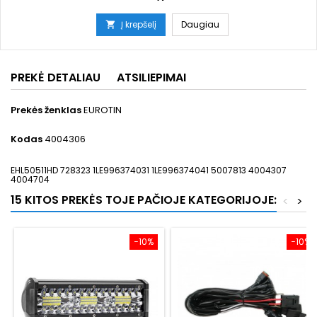
Į krepšelį
Daugiau

PREKĖ DETALIAU
ATSILIEPIMAI
Prekės ženklas
EUROTIN
Kodas
4004306
EHL50511HD 728323 1LE996374031 1LE996374041 5007813 4004307
4004704
15 KITOS PREKĖS TOJE PAČIOJE KATEGORIJOJE:
<
>
−10%
−10%