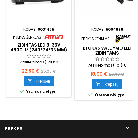
KODAS:
0001475
KODAS:
5004686
PREKĖS ŽENKLAS:
PREKĖS ŽENKLAS:
ŽIBINTAS LED 9-36V
BLOKAS VALDYMO LED
4800LM (240*74*65 MM)
ŽIBINTAMS
Atsiliepimas(-ai):
0
Atsiliepimas(-ai):
0
Kaina
Bazinė
22,50 €
25,00 €
Kaina
Bazinė
18,00 €
20,00 €
kaina
kaina
Į krepšelį

Į krepšelį


Yra sandėlyje

Yra sandėlyje

PREKĖS