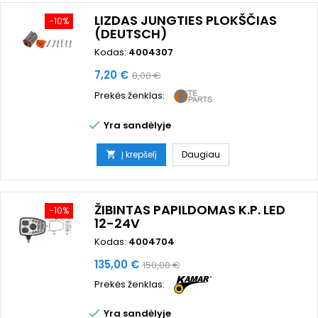
LIZDAS JUNGTIES PLOKŠČIAS
−10%
(DEUTSCH)
Kodas:
4004307
Kaina
Bazinė
7,20 €
8,00 €
kaina
Prekės ženklas:

Yra sandėlyje
Į krepšelį
Daugiau

ŽIBINTAS PAPILDOMAS K.P. LED
−10%
12-24V
Kodas:
4004704
Kaina
Bazinė
135,00 €
150,00 €
kaina
Prekės ženklas:

Yra sandėlyje