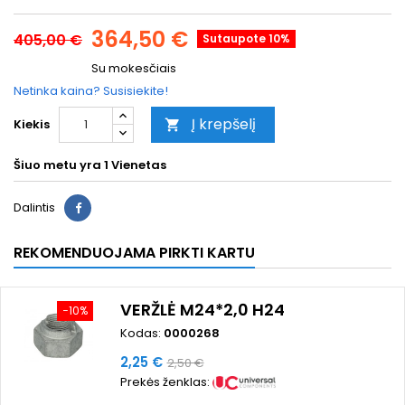
364,50 €
405,00 €
Sutaupote 10%
Su mokesčiais
Netinka kaina? Susisiekite!
Į krepšelį
Kiekis

Šiuo metu yra
1 Vienetas
Dalintis
REKOMENDUOJAMA PIRKTI KARTU
VERŽLĖ M24*2,0 H24
−10%
Kodas:
0000268
Kaina
Bazinė
2,25 €
2,50 €
Prekės ženklas:
kaina