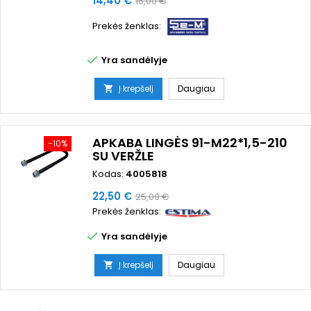
14,40 €
16,00 €
kaina
Prekės ženklas:

Yra sandėlyje
Į krepšelį
Daugiau

APKABA LINGĖS 91-M22*1,5-210
−10%
SU VERŽLE
Kodas:
4005818
Kaina
Bazinė
22,50 €
25,00 €
Prekės ženklas:
kaina

Yra sandėlyje
Į krepšelį
Daugiau
