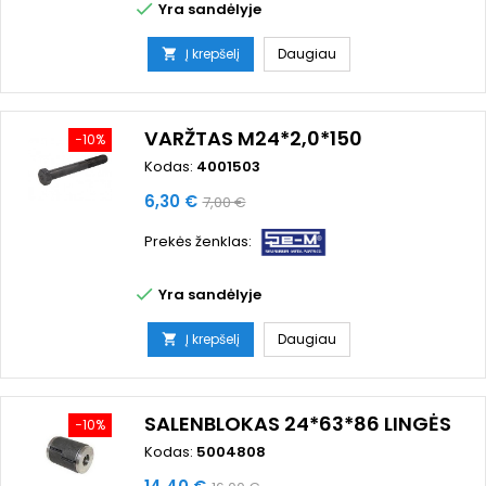

Yra sandėlyje
Į krepšelį
Daugiau

VARŽTAS M24*2,0*150
−10%
Kodas:
4001503
Kaina
Bazinė
6,30 €
7,00 €
kaina
Prekės ženklas:

Yra sandėlyje
Į krepšelį
Daugiau

SALENBLOKAS 24*63*86 LINGĖS
−10%
Kodas:
5004808
Kaina
Bazinė