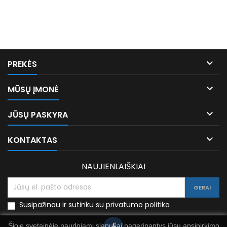

PREKĖS

MŪSŲ ĮMONĖ

JŪSŲ PASKYRA

KONTAKTAS
NAUJIENLAIŠKIAI
Susipažinau ir sutinku su privatumo politika
Šioje svetainėje naudojami slapukai pagerinantys jūsų apsipirkimo