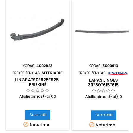
KODAS:
4002923
KODAS:
5000613
PREKĖS ŽENKLAS:
SEFERIADIS
PREKĖS ŽENKLAS:
LINGĖ 4*90*925*925
LAPAS LINGĖS
PRIEKINĖ
33*80*615*615
Atsiliepimas(-ai):
0
Atsiliepimas(-ai):
0
Susisiekti
Susisiekti

Neturime

Neturime