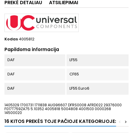
PREKĖ DETALIAU
ATSILIEPIMAI
Kodas
4005812
Papildoma informacija
DAF
LF55
DAF
CF65
DAF
LF55 Euro6
1405329 1700731 1711838 AUG96607 DFRS0008 AFRD022 29376000
F017T759ZA75 5.10352 4005818 5004808 4001503 0000268
14500020
16 KITOS PREKĖS TOJE PAČIOJE KATEGORIJOJE:
<
>