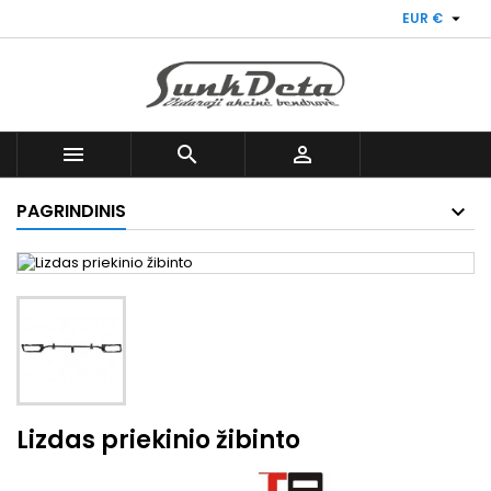

EUR €



PAGRINDINIS
Lizdas priekinio žibinto