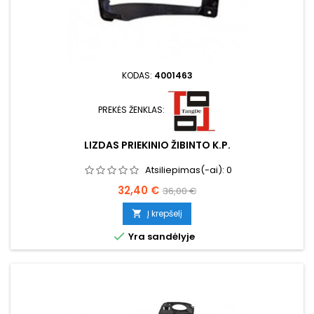
KODAS:
4001463
PREKĖS ŽENKLAS:
LIZDAS PRIEKINIO ŽIBINTO K.P.
Atsiliepimas(-ai):
0
Kaina
Bazinė
32,40 €
36,00 €
kaina
Į krepšelį


Yra sandėlyje