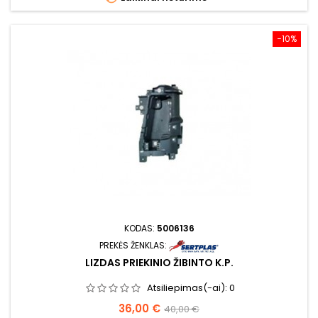
−10%
KODAS:
5006136
PREKĖS ŽENKLAS:
LIZDAS PRIEKINIO ŽIBINTO K.P.
Atsiliepimas(-ai):
0
Kaina
Bazinė
36,00 €
40,00 €