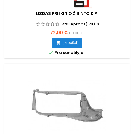
LIZDAS PRIEKINIO ŽIBINTO K.P.
Atsiliepimas(-ai):
0
Kaina
Bazinė
72,00 €
80,00 €
kaina
Į krepšelį


Yra sandėlyje