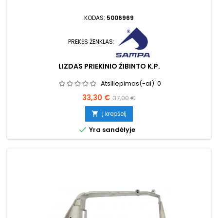
KODAS:
5006969
PREKĖS ŽENKLAS:
LIZDAS PRIEKINIO ŽIBINTO K.P.
Atsiliepimas(-ai):
0
Kaina
Bazinė
33,30 €
37,00 €
kaina
Į krepšelį


Yra sandėlyje