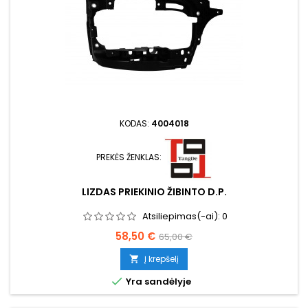
KODAS:
4004018
PREKĖS ŽENKLAS:
LIZDAS PRIEKINIO ŽIBINTO D.P.
Atsiliepimas(-ai):
0
Kaina
Bazinė
58,50 €
65,00 €
kaina
Į krepšelį


Yra sandėlyje