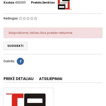
Kodas
4003111
Prekės ženklas
Reitingas
Atsiprašome, tačiau šios prekės neturime.
SUSISIEKTI
Dalintis
PREKĖ DETALIAU
ATSILIEPIMAI