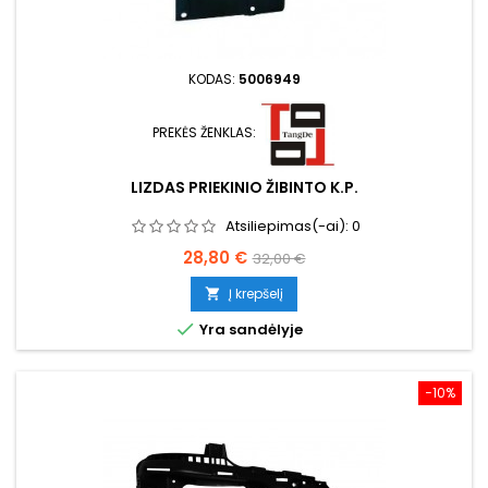
KODAS:
5006949
PREKĖS ŽENKLAS:
LIZDAS PRIEKINIO ŽIBINTO K.P.
Atsiliepimas(-ai):
0
Kaina
Bazinė
28,80 €
32,00 €
kaina
Į krepšelį


Yra sandėlyje
−10%