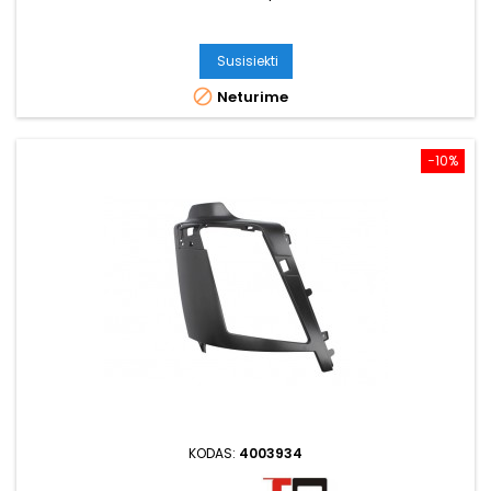
Susisiekti

Neturime
−10%
KODAS:
4003934