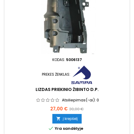
KODAS:
5006137
PREKĖS ŽENKLAS:
LIZDAS PRIEKINIO ŽIBINTO D.P.
Atsiliepimas(-ai):
0
Kaina
Bazinė
27,00 €
30,00 €
kaina
Į krepšelį


Yra sandėlyje