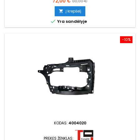
Kaina
Bazinė
72,00 €
80,00 €
kaina
Į krepšelį


Yra sandėlyje
−10%
KODAS:
4004020
PREKĖS ŽENKLAS: