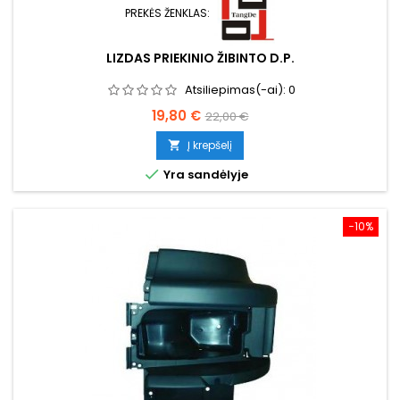
PREKĖS ŽENKLAS:
LIZDAS PRIEKINIO ŽIBINTO D.P.
Atsiliepimas(-ai):
0
Kaina
Bazinė
19,80 €
22,00 €
kaina
Į krepšelį


Yra sandėlyje
−10%