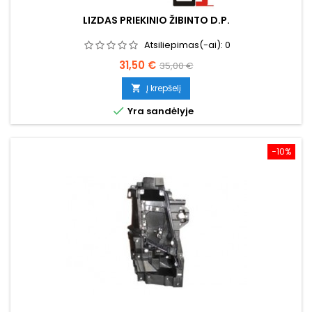
LIZDAS PRIEKINIO ŽIBINTO D.P.
Atsiliepimas(-ai):
0
Kaina
Bazinė
31,50 €
35,00 €
kaina
Į krepšelį


Yra sandėlyje
−10%