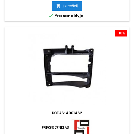
kaina
Į krepšelį


Yra sandėlyje
−10%
KODAS:
4001462
PREKĖS ŽENKLAS: