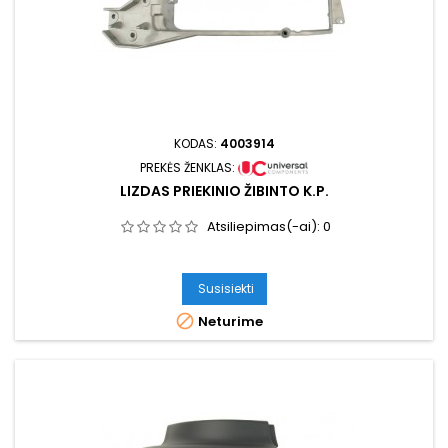
KODAS:
4003914
PREKĖS ŽENKLAS:
LIZDAS PRIEKINIO ŽIBINTO K.P.
Atsiliepimas(-ai):
0
Susisiekti

Neturime