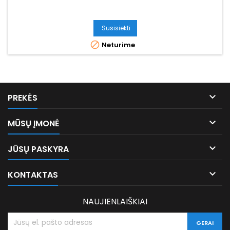
Susisiekti

Neturime

PREKĖS

MŪSŲ ĮMONĖ

JŪSŲ PASKYRA

KONTAKTAS
NAUJIENLAIŠKIAI