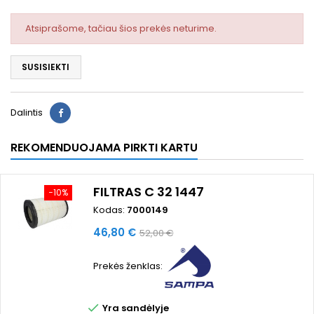
Atsiprašome, tačiau šios prekės neturime.
SUSISIEKTI
Dalintis
REKOMENDUOJAMA PIRKTI KARTU
FILTRAS C 32 1447
−10%
Kodas:
7000149
Kaina
Bazinė
46,80 €
52,00 €
kaina
Prekės ženklas:

Yra sandėlyje