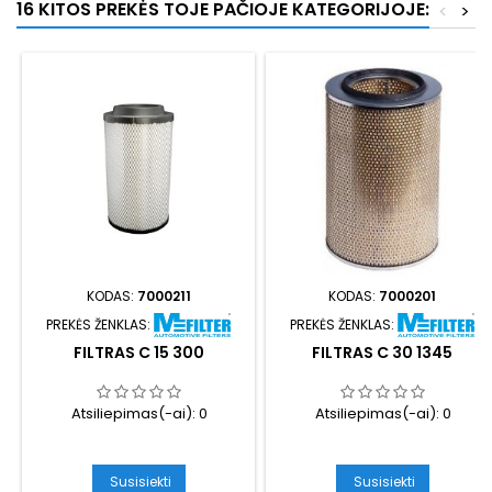
16 KITOS PREKĖS TOJE PAČIOJE KATEGORIJOJE:
<
>
KODAS:
7000211
KODAS:
7000201
PREKĖS ŽENKLAS:
PREKĖS ŽENKLAS:
FILTRAS C 15 300
FILTRAS C 30 1345
Atsiliepimas(-ai):
0
Atsiliepimas(-ai):
0
Susisiekti
Susisiekti