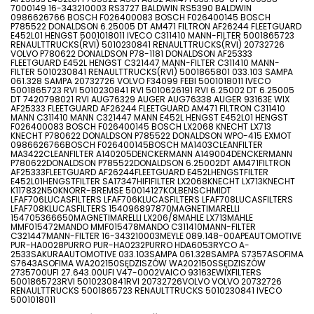
7000149 16-343210003 RS3727 BALDWIN RS5390 BALDWIN
0986626766 BOSCH F026400083 BOSCH F026400145 BOSCH
P785522 DONALDSON 6.25005 DT AM471 FILTRON AF26244 FLEETGUARD
E452L01 HENGST 5001018011 IVECO C311410 MANN-FILTER 5001865723
RENAULTTRUCKS(RVI) 5010230841 RENAULTTRUCKS(RVI) 20732726
VOLVO P780622 DONALDSON P78-1181 DONALDSON AF25333
FLEETGUARD E452L HENGST C321447 MANN-FILTER C311410 MANN-
FILTER 5010230841 RENAULTTRUCKS(RVI) 5001865801 033.103 SAMPA
061.328 SAMPA 20732726 VOLVO F34099 FEBI 5001018011 IVECO
5001865723 RVI 5010230841 RVI 5010626191 RVI 6.25002 DT 6.25005
DT 7420798021 RVI AUG76329 AUGER AUG76338 AUGER 93163E WIX
AF25333 FLEETGUARD AF26244 FLEETGUARD AM471 FILTRON C311410
MANN C311410 MANN C321447 MANN E452L HENGST E452L01 HENGST
F026400083 BOSCH F026400145 BOSCH LX2068 KNECHT LX713
KNECHT P780622 DONALDSON P785522 DONALDSON WPO-415 EXMOT
0986626766BOSCH F026400145BOSCH MA1403CLEANFILTER
MA3422CLEANFILTER A140205DENCKERMANN A149004DENCKERMANN
P780622DONALDSON P785522DONALDSON 6.25002DT AM471FILTRON
AF25333FLEETGUARD AF26244FLEETGUARD E452LHENGSTFILTER
E452L01HENGSTFILTER SA17347HIFIFILTER LX2068KNECHT LX713KNECHT
K117832N50KNORR-BREMSE 50014127KOLBENSCHMIDT
LFAF706LUCASFILTERS LFAF706KLUCASFILTERS LFAF708LUCASFILTERS
LFAF708KLUCASFILTERS 154096897870MAGNETIMARELLI
154705366650MAGNETIMARELLI LX206/8MAHLE LX713MAHLE
MMF015472MANDO MMF015478MANDO C311410MANN-FILTER
C321447MANN-FILTER 16-343210003MEYLE 089.148-00APEAUTOMOTIVE
PUR-HA0028PURRO PUR-HA0232PURRO HDA6053RYCO A-
2533SAKURAAUTOMOTIVE 033.103SAMPA 061.328SAMPA S7357ASOFIMA
S7643ASOFIMA WA202150SĘDZISZÓW WA202150SSĘDZISZÓW
2735700UFI 27.643.00UFI V47-0002VAICO 93163EWIXFILTERS
5001865723RVI 5010230841RVI 20732726VOLVO VOLVO 20732726
RENAULTTRUCKS 5001865723 RENAULTTRUCKS 5010230841 IVECO
5001018011