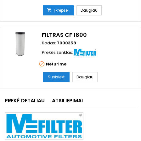
Į krepšelį
Daugiau

FILTRAS CF 1800
Kodas:
7000358
Prekės ženklas:

Neturime
Susisiekti
Daugiau
PREKĖ DETALIAU
ATSILIEPIMAI