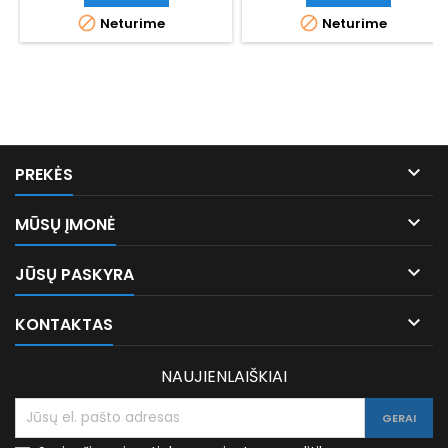


Neturime
Neturime

PREKĖS

MŪSŲ ĮMONĖ

JŪSŲ PASKYRA

KONTAKTAS
NAUJIENLAIŠKIAI