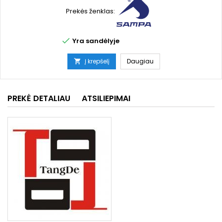
Prekės ženklas:

Yra sandėlyje
Į krepšelį
Daugiau

PREKĖ DETALIAU
ATSILIEPIMAI