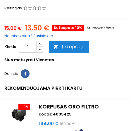
Reitingas
13,50 €
15,00 €
Sutaupote 10%
Su mokesčiais
Netinka kaina? Susisiekite!
Į krepšelį
Kiekis

Šiuo metu yra
1 Vienetas
Dalintis
REKOMENDUOJAMA PIRKTI KARTU
KORPUSAS ORO FILTRO
−10%
Kodas:
4005425
Kaina
Bazinė
144,00 €
160,00 €
kaina