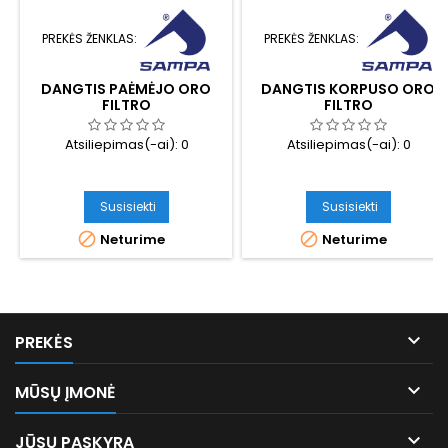
PREKĖS ŽENKLAS:
PREKĖS ŽENKLAS:
DANGTIS PAĖMĖJO ORO
DANGTIS KORPUSO ORO
FILTRO
FILTRO
Atsiliepimas(-ai):
0
Atsiliepimas(-ai):
0
Susisiekti
Susisiekti


Neturime
Neturime

PREKĖS

MŪSŲ ĮMONĖ

JŪSŲ PASKYRA