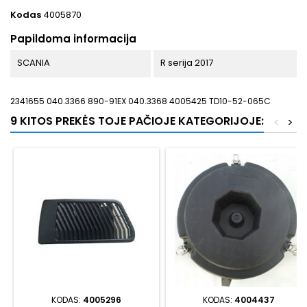
Kodas
4005870
Papildoma informacija
SCANIA
R serija 2017
2341655 040.3366 890-91EX 040.3368 4005425 TD10-52-065C
9 KITOS PREKĖS TOJE PAČIOJE KATEGORIJOJE:
<
>
KODAS:
4005296
KODAS:
4004437