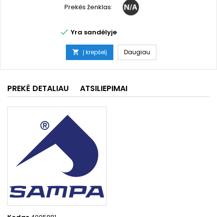
Prekės ženklas:

Yra sandėlyje
Į krepšelį
Daugiau

PREKĖ DETALIAU
ATSILIEPIMAI