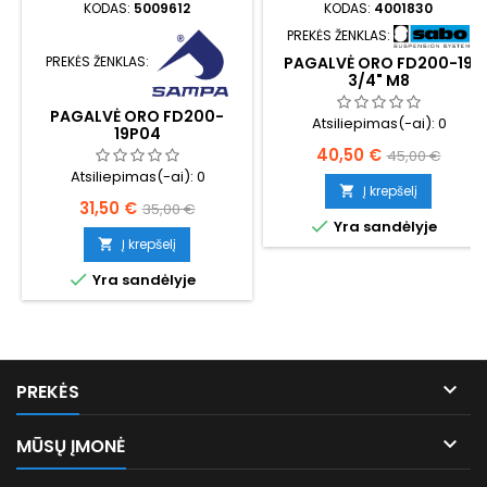
KODAS:
5009612
KODAS:
4001830
PREKĖS ŽENKLAS:
PAGALVĖ ORO FD200-19
PREKĖS ŽENKLAS:
3/4" M8
PAGALVĖ ORO FD200-
Atsiliepimas(-ai):
0
19P04
Kaina
Bazinė
40,50 €
45,00 €
Atsiliepimas(-ai):
0
kaina
Į krepšelį

Kaina
Bazinė
31,50 €
35,00 €

Yra sandėlyje
kaina
Į krepšelį


Yra sandėlyje

PREKĖS

MŪSŲ ĮMONĖ