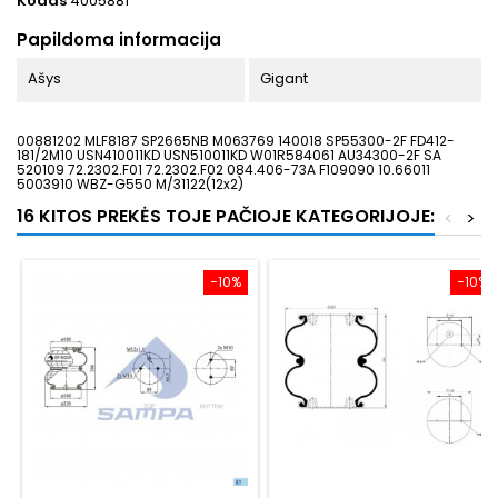
Kodas
4005881
Papildoma informacija
Ašys
Gigant
00881202 MLF8187 SP2665NB M063769 140018 SP55300-2F FD412-
181/2M10 USN410011KD USN510011KD W01R584061 AU34300-2F SA
520109 72.2302.F01 72.2302.F02 084.406-73A F109090 10.66011
5003910 WBZ-G550 M/31122(12x2)
16 KITOS PREKĖS TOJE PAČIOJE KATEGORIJOJE:
<
>
−10%
−10%