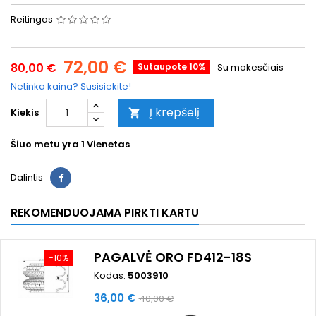
Reitingas
72,00 €
80,00 €
Sutaupote 10%
Su mokesčiais
Netinka kaina? Susisiekite!
Į krepšelį
Kiekis

Šiuo metu yra
1 Vienetas
Dalintis
REKOMENDUOJAMA PIRKTI KARTU
PAGALVĖ ORO FD412-18S
−10%
Kodas:
5003910
Kaina
Bazinė
36,00 €
40,00 €
kaina