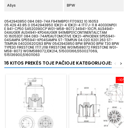
Ašys
BPW
0542943850 084.083-74A F941MBP01 F170932 10.16053
05.429.43.85.0 0542943850 1DK21-4 1DK21-4 1T17J-11.8 40030NP01
E.941-CP50 SA520390CP W01-M58-8072 34941-10CPL AU34941-
04AUGER AU34941-KP04AUGER 941MBP01CONTINENTALCTAM
10.16053DT 084.083-74APEAUTOMOTIVE 1DK21-4PHOENIX SP55941-
04SAMPA SP55941-KP04SAMPA ST-TEMPLIN 04.020.6201.263 ST-
TEMPLIN 040206201263 BPW 0542943850 BPW BPW30 BPW T30 BPW
TYPE30 FIRESTONE 1T17J118 FIRESTONE W01M588072 FIRESTONE W01-
M58-8072 W01M588072,1DK214, 515031366,550027069,
515136900,516011063
16 KITOS PREKĖS TOJE PAČIOJE KATEGORIJOJE:
<
>
−10%