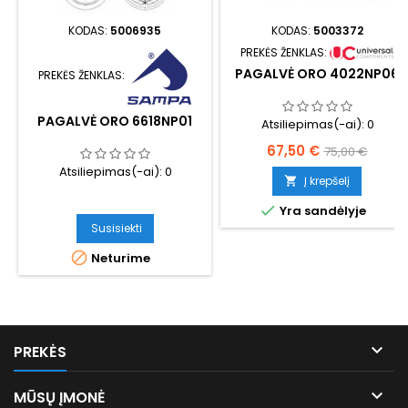
KODAS:
5006935
KODAS:
5003372
PREKĖS ŽENKLAS:
PAGALVĖ ORO 4022NP06
PREKĖS ŽENKLAS:
PAGALVĖ ORO 6618NP01
Atsiliepimas(-ai):
0
Kaina
Bazinė
67,50 €
75,00 €
Atsiliepimas(-ai):
0
kaina
Į krepšelį


Yra sandėlyje
Susisiekti

Neturime

PREKĖS

MŪSŲ ĮMONĖ