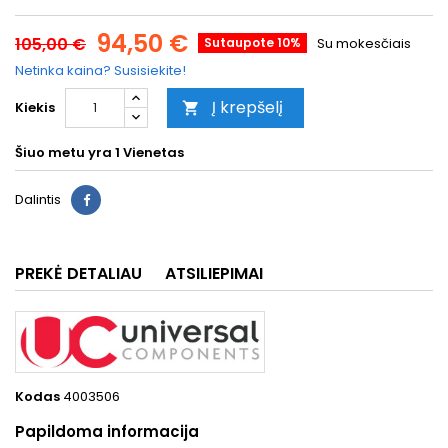
94,50 €
105,00 €
Sutaupote 10%
Su mokesčiais
Netinka kaina? Susisiekite!
Į krepšelį
Kiekis

Šiuo metu yra
1 Vienetas
Dalintis
PREKĖ DETALIAU
ATSILIEPIMAI
Kodas
4003506
Papildoma informacija