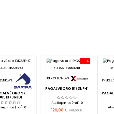
−10%
ODAS:
4005963
KODAS:
4003548
K
PREKĖS ŽENKLAS:
 ŽENKLAS:
PREKĖS 
PAGALVĖ ORO 6173NP41
GALVĖ ORO SK
PAGAL
08513736301
Atsiliepimas(-ai):
0
iliepimas(-ai):
0
Ats
Kaina
Bazinė
126,00 €
140,00 €