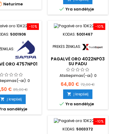

Neturime

Yra sandėlyje
−10%
−10%
ODAS:
5001906
KODAS:
5001467
PREKĖS ŽENKLAS:
ŽENKLAS:
PAGALVĖ ORO 4022NP03
SU PADU
VĖ ORO 4757NP01
Atsiliepimas(-ai):
0
iliepimas(-ai):
0
Kaina
Bazinė
64,80 €
72,00 €
ina
Bazinė
,50 €
85,00 €
kaina
Į krepšelį

kaina
Į krepšelį


Yra sandėlyje
Yra sandėlyje
−10%
KODAS:
5003372