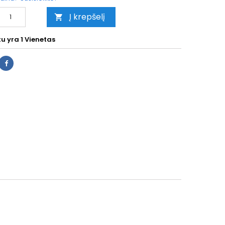
Į krepšelį

tu yra
1 Vienetas