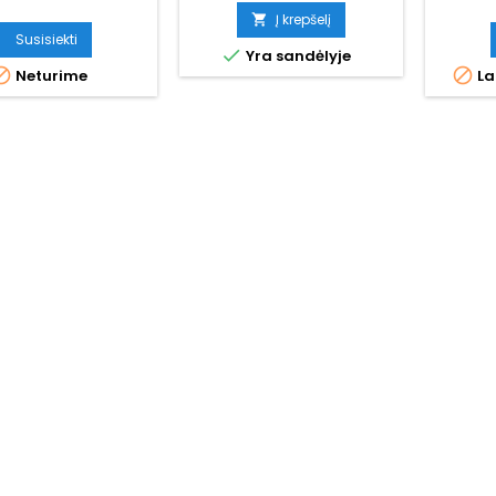
kaina
Į krepšelį

Susisiekti

Yra sandėlyje


Neturime
La