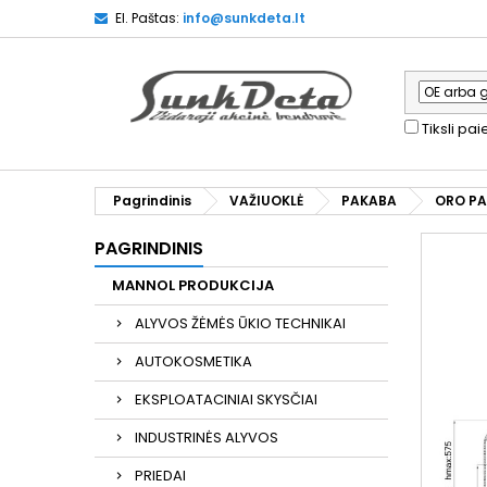
El. Paštas:
info@sunkdeta.lt
Tiksli pa
Pagrindinis
VAŽIUOKLĖ
PAKABA
ORO P
PAGRINDINIS
MANNOL PRODUKCIJA
ALYVOS ŽĖMĖS ŪKIO TECHNIKAI
AUTOKOSMETIKA
EKSPLOATACINIAI SKYSČIAI
INDUSTRINĖS ALYVOS
PRIEDAI