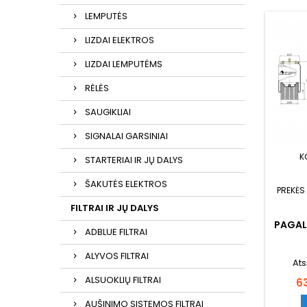
LEMPUTĖS
LIZDAI ELEKTROS
LIZDAI LEMPUTĖMS
RĖLĖS
SAUGIKLIAI
SIGNALAI GARSINIAI
K
STARTERIAI IR JŲ DALYS
ŠAKUTĖS ELEKTROS
PREKĖS
FILTRAI IR JŲ DALYS
PAGAL
ADBLUE FILTRAI
ALYVOS FILTRAI
Ats
ALSUOKLIŲ FILTRAI
Ka
6
AUŠINIMO SISTEMOS FILTRAI