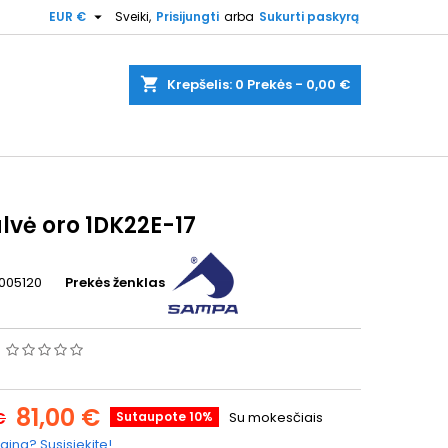

EUR €
Sveiki,
Prisijungti
arba
Sukurti paskyrą
shopping_cart
Krepšelis:
0
Prekės - 0,00 €
lvė oro 1DK22E-17
005120
Prekės ženklas
s
81,00 €
€
Sutaupote 10%
Su mokesčiais
aina? Susisiekite!