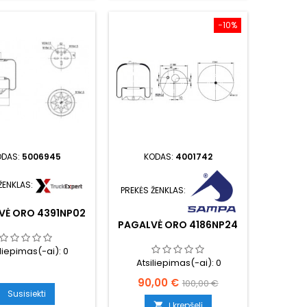
−10%
ODAS:
5006945
KODAS:
4001742
ŽENKLAS:
PREKĖS ŽENKLAS:
VĖ ORO 4391NP02
PAGALVĖ ORO 4186NP24
iliepimas(-ai):
0
Atsiliepimas(-ai):
0
Kaina
Bazinė
90,00 €
100,00 €
Susisiekti
kaina
Į krepšelį
