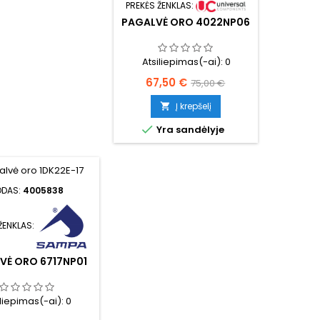
PREKĖS ŽENKLAS:
PAGALVĖ ORO 4022NP06
Atsiliepimas(-ai):
0
Kaina
Bazinė
67,50 €
75,00 €
kaina
Į krepšelį


Yra sandėlyje
ODAS:
4005838
ŽENKLAS:
VĖ ORO 6717NP01
iliepimas(-ai):
0