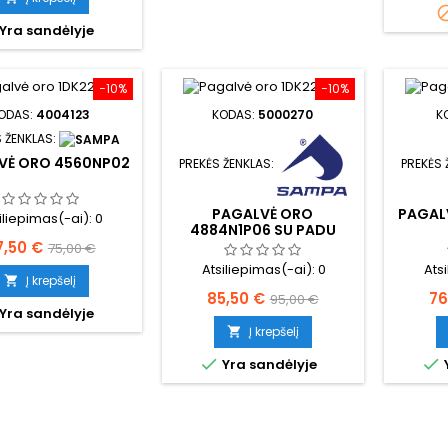
Yra sandėlyje
−10%
−10%
ODAS:
4004123
KODAS:
5000270
K
 ŽENKLAS:
VĖ ORO 4560NP02
PREKĖS ŽENKLAS:
PREKĖS 
PAGALVĖ ORO
PAGAL
iliepimas(-ai):
0
4884N1P06 SU PADU
aina
Bazinė
7,50 €
75,00 €
Atsiliepimas(-ai):
0
Ats
kaina
Į krepšelį

Kaina
Bazinė
Ka
85,50 €
76
95,00 €
Yra sandėlyje
kaina
Į krepšelį



Yra sandėlyje