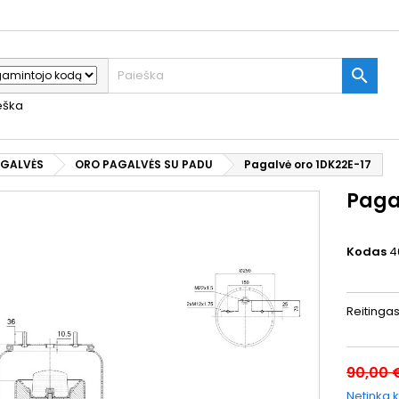

ieška
AGALVĖS
ORO PAGALVĖS SU PADU
Pagalvė oro 1DK22E-17
Paga
Kodas
4
Reitinga
90,00 
Netinka k