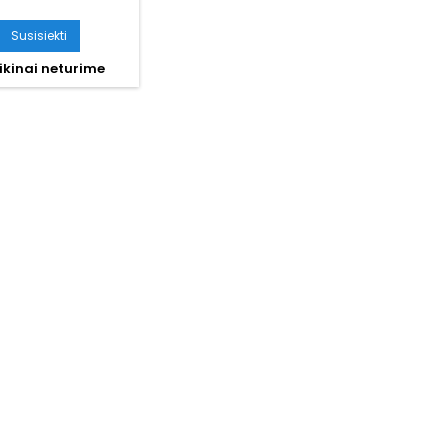
Susisiekti
ikinai neturime