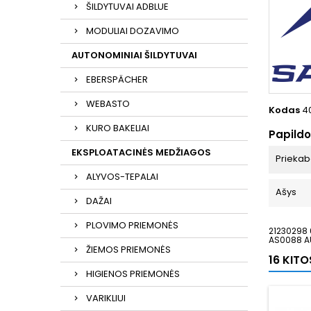
ŠILDYTUVAI ADBLUE
MODULIAI DOZAVIMO
AUTONOMINIAI ŠILDYTUVAI
EBERSPÄCHER
WEBASTO
Kodas
4
KURO BAKELIAI
Papild
EKSPLOATACINĖS MEDŽIAGOS
Prieka
ALYVOS-TEPALAI
Ašys
DAŽAI
PLOVIMO PRIEMONĖS
21230298 
AS0088 A
ŽIEMOS PRIEMONĖS
16 KIT
HIGIENOS PRIEMONĖS
VARIKLIUI