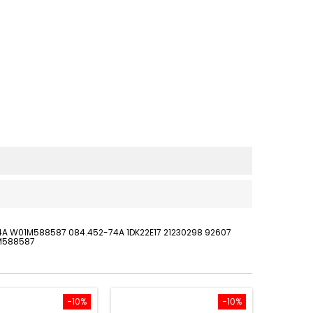
74A W01M588587 084.452-74A 1DK22E17 21230298 92607
1M588587
−10%
−10%