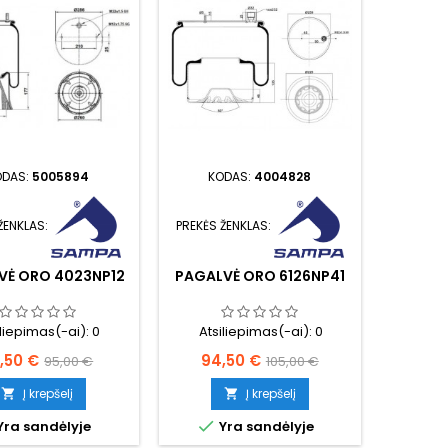
ODAS:
5005894
KODAS:
4004828
ŽENKLAS:
PREKĖS ŽENKLAS:
VĖ ORO 4023NP12
PAGALVĖ ORO 6126NP41
iliepimas(-ai):
0
Atsiliepimas(-ai):
0
ina
Bazinė
Kaina
Bazinė
,50 €
94,50 €
95,00 €
105,00 €
kaina
kaina
Į krepšelį
Į krepšelį



Yra sandėlyje
Yra sandėlyje