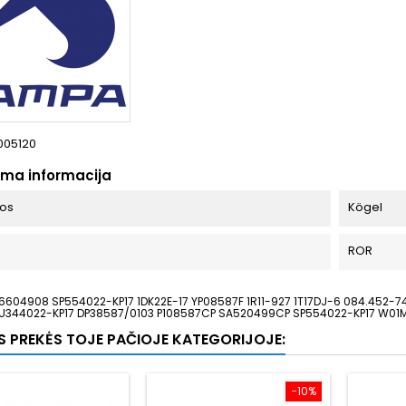
005120
oma informacija
bos
Kögel
ROR
6604908 SP554022-KP17 1DK22E-17 YP08587F 1R11-927 1T17DJ-6 084.452-
U344022-KP17 DP38587/0103 P108587CP SA520499CP SP554022-KP17 W0
OS PREKĖS TOJE PAČIOJE KATEGORIJOJE:
−10%