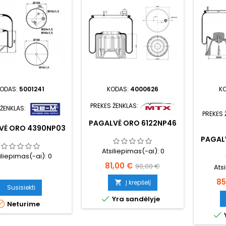
ODAS:
5001241
KODAS:
4000626
K
PREKĖS ŽENKLAS:
 ŽENKLAS:
PREKĖS 
PAGALVĖ ORO 6122NP46
VĖ ORO 4390NP03
PAGAL
Atsiliepimas(-ai):
0
iliepimas(-ai):
0
Kaina
Bazinė
81,00 €
90,00 €
Ats
kaina
Ka
85
Į krepšelį

Susisiekti

Yra sandėlyje

Neturime
