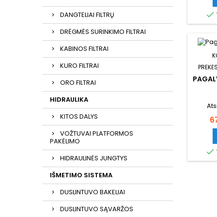

DANGTELIAI FILTRŲ
DRĖGMĖS SURINKIMO FILTRAI
KABINOS FILTRAI
K
KURO FILTRAI
PREKĖS
PAGAL
ORO FILTRAI
HIDRAULIKA
Ats
KITOS DALYS
K
6
VOŽTUVAI PLATFORMOS
PAKĖLIMO

HIDRAULINĖS JUNGTYS
IŠMETIMO SISTEMA
DUSLINTUVO BAKELIAI
DUSLINTUVO SĄVARŽOS