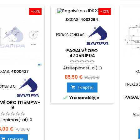
−10%
−10%
KODAS:
4003264
PREKĖS ŽENKLAS:
PAGALVĖ ORO
4705N1P04
Atsiliepimas(-ai):
0
ODAS:
4000427
K
Kaina
Bazinė
85,50 €
95,00 €
PREKĖS 
kaina
 ŽENKLAS:
Į krepšelį

PAGAL

Yra sandėlyje
VĖ ORO 1T15MPW-
9
Ats
iliepimas(-ai):
0
ina
Bazinė
3,00 €
70,00 €
kaina
Į krepšelį
