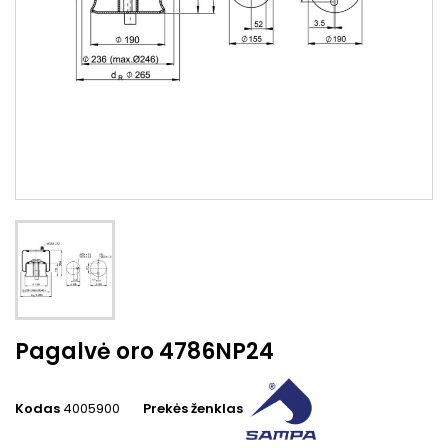
Pagalvė oro 4786NP24
Kodas
4005900
Prekės ženklas