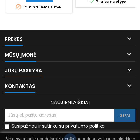

Yra sandėlyje

Laikinai neturime

PREKĖS

MŪSŲ ĮMONĖ

JŪSŲ PASKYRA

KONTAKTAS
NAUJIENLAIŠKIAI
Susipažinau ir sutinku su privatumo politika
Šioje svetainėje naudojami slapukai pagerinantys jūsų apsipirkimo