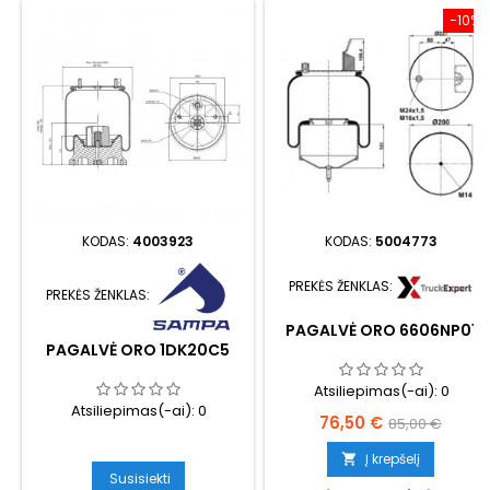
−10%
KODAS:
4003923
KODAS:
5004773
PREKĖS ŽENKLAS:
PREKĖS ŽENKLAS:
PAGALVĖ ORO 6606NP01
PAGALVĖ ORO 1DK20C5
Atsiliepimas(-ai):
0
Atsiliepimas(-ai):
0
Kaina
Bazinė
76,50 €
85,00 €
kaina
Į krepšelį

Susisiekti