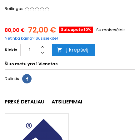
Reitingas
72,00 €
80,00 €
Sutaupote 10%
Su mokesčiais
Netinka kaina? Susisiekite!
Į krepšelį
Kiekis

Šiuo metu yra
1 Vienetas
Dalintis
PREKĖ DETALIAU
ATSILIEPIMAI