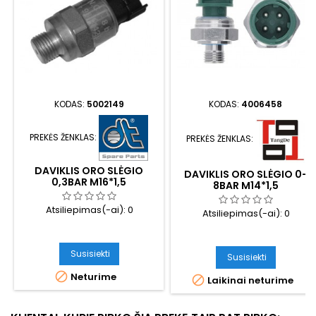
KODAS:
5002149
KODAS:
4006458
PREKĖS ŽENKLAS:
PREKĖS ŽENKLAS:
DAVIKLIS ORO SLĖGIO
DAVIKLIS ORO SLĖGIO 0-
0,3BAR M16*1,5
8BAR M14*1,5
Atsiliepimas(-ai):
0
Atsiliepimas(-ai):
0
Susisiekti
Susisiekti

Neturime

Laikinai neturime