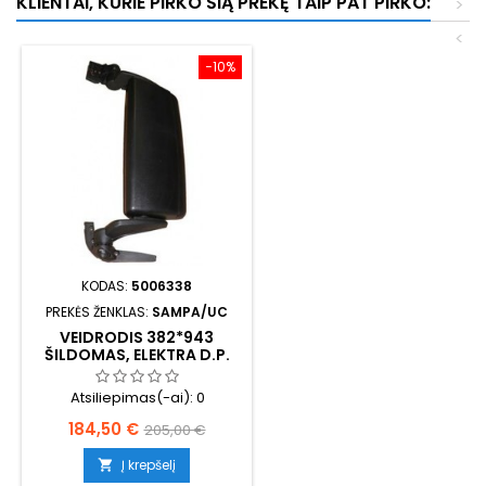
KLIENTAI, KURIE PIRKO ŠIĄ PREKĘ TAIP PAT PIRKO:
>
<
−10%
KODAS:
5006338
PREKĖS ŽENKLAS:
SAMPA/UC
VEIDRODIS 382*943
ŠILDOMAS, ELEKTRA D.P.
(PLATI KABINA)
Atsiliepimas(-ai):
0
Kaina
Bazinė
184,50 €
205,00 €
kaina
Į krepšelį
