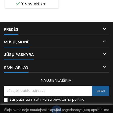

Yra sandėlyje

PREKĖS

MŪSŲ ĮMONĖ

JŪSŲ PASKYRA

KONTAKTAS
NAUJIENLAIŠKIAI
Susipažinau ir sutinku su privatumo politika
Šioje svetainėje naudojami slapukai pagerinantys jūsų apsipirkimo