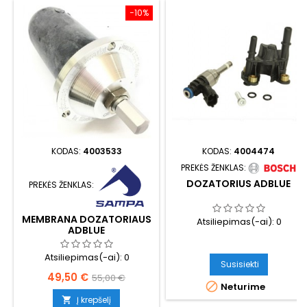
−10%
KODAS:
4003533
KODAS:
4004474
PREKĖS ŽENKLAS:
DOZATORIUS ADBLUE
PREKĖS ŽENKLAS:
MEMBRANA DOZATORIAUS
Atsiliepimas(-ai):
0
ADBLUE
Atsiliepimas(-ai):
0
Susisiekti
Kaina
Bazinė
49,50 €
55,00 €

Neturime
kaina
Į krepšelį
