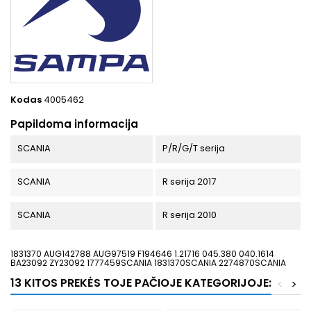
Kodas
4005462
Papildoma informacija
SCANIA
P/R/G/T serija
SCANIA
R serija 2017
SCANIA
R serija 2010
1831370 AUG142788 AUG97519 F194646 1.21716 045.380 040.1614
BA23092 ZY23092 1777459SCANIA 1831370SCANIA 2274870SCANIA
13 KITOS PREKĖS TOJE PAČIOJE KATEGORIJOJE:
<
>