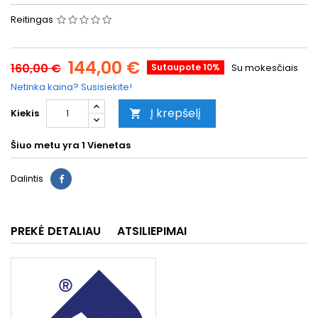
Reitingas
144,00 €
160,00 €
Sutaupote 10%
Su mokesčiais
Netinka kaina? Susisiekite!
Į krepšelį
Kiekis

Šiuo metu yra
1 Vienetas
Dalintis
PREKĖ DETALIAU
ATSILIEPIMAI