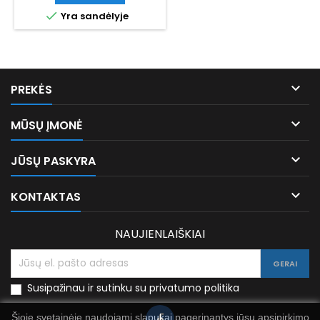

Yra sandėlyje

PREKĖS

MŪSŲ ĮMONĖ

JŪSŲ PASKYRA

KONTAKTAS
NAUJIENLAIŠKIAI
Susipažinau ir sutinku su privatumo politika
Šioje svetainėje naudojami slapukai pagerinantys jūsų apsipirkimo