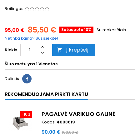
Reitingas
85,50 €
95,00 €
Sutaupote 10%
Su mokesčiais
Netinka kaina? Susisiekite!
Į krepšelį
Kiekis

Šiuo metu yra
1 Vienetas
Dalintis
REKOMENDUOJAMA PIRKTI KARTU
PAGALVĖ VARIKLIO GALINĖ
−10%
Kodas:
4003619
Kaina
Bazinė
90,00 €
100,00 €
kaina