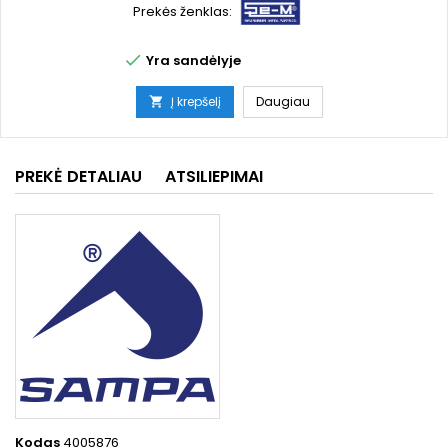
Prekės ženklas:

Yra sandėlyje
Į krepšelį
Daugiau

PREKĖ DETALIAU
ATSILIEPIMAI
Kodas
4005876