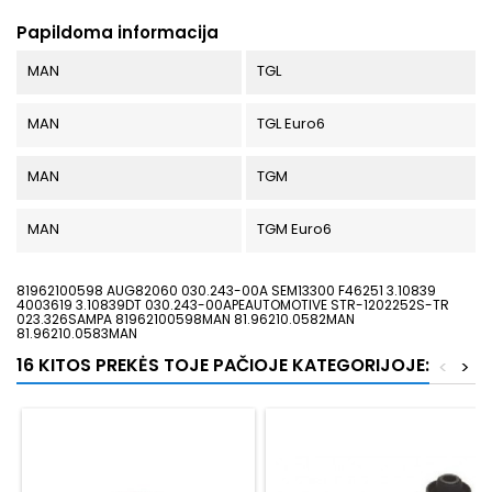
Papildoma informacija
MAN
TGL
MAN
TGL Euro6
MAN
TGM
MAN
TGM Euro6
81962100598 AUG82060 030.243-00A SEM13300 F46251 3.10839
4003619 3.10839DT 030.243-00APEAUTOMOTIVE STR-1202252S-TR
023.326SAMPA 81962100598MAN 81.96210.0582MAN
81.96210.0583MAN
16 KITOS PREKĖS TOJE PAČIOJE KATEGORIJOJE:
<
>