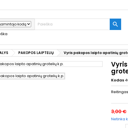

ieška
DALYS
PAKOPOS LAIPTELIŲ
Vyris pakopos laipto apatinių grote
Vyris
grote
Kodas
4
Reitinga
3,00 €
Netinka k