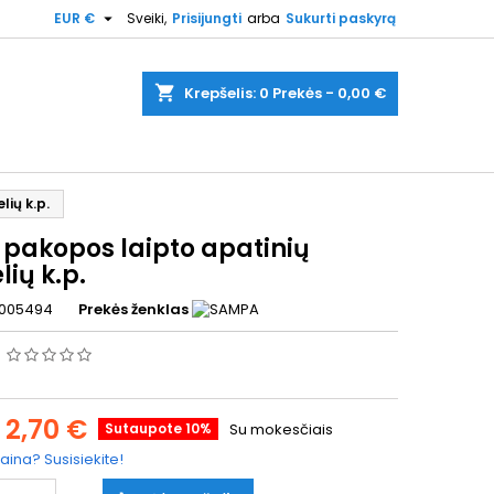

EUR €
Sveiki,
Prisijungti
arba
Sukurti paskyrą
shopping_cart
Krepšelis:
0
Prekės - 0,00 €
lių k.p.
 pakopos laipto apatinių
lių k.p.
005494
Prekės ženklas
s
2,70 €
Sutaupote 10%
Su mokesčiais
aina? Susisiekite!