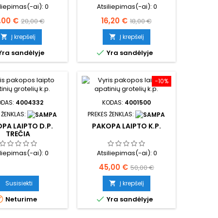
iliepimas(-ai):
0
Atsiliepimas(-ai):
0
ina
Bazinė
Kaina
Bazinė
,00 €
16,20 €
20,00 €
18,00 €
kaina
kaina
Į krepšelį
Į krepšelį



Yra sandėlyje
Yra sandėlyje
−10%
ODAS:
4004332
KODAS:
4001500
 ŽENKLAS:
PREKĖS ŽENKLAS:
PA LAIPTO D.P.
PAKOPA LAIPTO K.P.
TREČIA
iliepimas(-ai):
0
Atsiliepimas(-ai):
0
Kaina
Bazinė
45,00 €
50,00 €
kaina
Susisiekti
Į krepšelį



Neturime
Yra sandėlyje