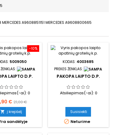
P5
08 MERCEDES A9608851151 MERCEDES A9608800665
−10%
ODAS:
5009050
KODAS:
4003685
 ŽENKLAS:
PREKĖS ŽENKLAS:
PA LAIPTO D.P.
PAKOPA LAIPTO D.P.
iliepimas(-ai):
0
Atsiliepimas(-ai):
0
aina
Bazinė
8,90 €
21,00 €
kaina
Į krepšelį
Susisiekti


Yra sandėlyje
Neturime