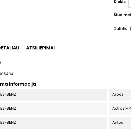
Kiekis
Šiuo me
Dalintis
DETALIAU
ATSILIEPIMAI
005494
oma informacija
ES-BENZ
Arocs
ES-BENZ
Actros M
ES-BENZ
Antos