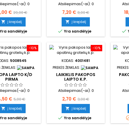
iliepimas(-ai):
0
Atsiliepimas(-ai):
0
Ats
aina
Bazinė
Kaina
Bazinė
Ka
8,00 €
7,20 €
18
20,00 €
8,00 €
kaina
kaina
Į krepšelį
Į krepšelį




Yra sandėlyje
Yra sandėlyje
−10%
−10%
ODAS:
5008545
KODAS:
4001481
K
 ŽENKLAS:
PREKĖS ŽENKLAS:
PREKĖS
OPA LAIPTO K/D
LAIKIKLIS PAKOPOS
PAKO
PIRMA
LAIPTO K.P.
iliepimas(-ai):
0
Atsiliepimas(-ai):
0
Ats
aina
Bazinė
Kaina
Bazinė
4,50 €
2,70 €
5,00 €
3,00 €
kaina
kaina
Į krepšelį
Į krepšelį



Yra sandėlyje
Yra sandėlyje