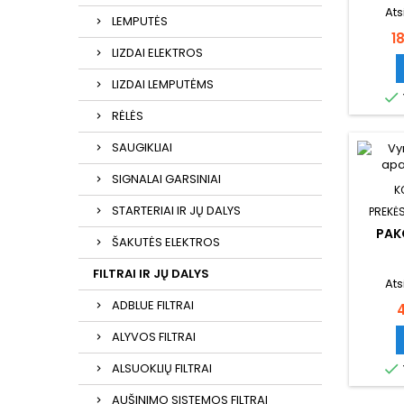
Ats
LEMPUTĖS
K
1
LIZDAI ELEKTROS
LIZDAI LEMPUTĖMS

RĖLĖS
SAUGIKLIAI
SIGNALAI GARSINIAI
K
STARTERIAI IR JŲ DALYS
PREKĖS
PAK
ŠAKUTĖS ELEKTROS
FILTRAI IR JŲ DALYS
Ats
ADBLUE FILTRAI
K
ALYVOS FILTRAI
ALSUOKLIŲ FILTRAI

AUŠINIMO SISTEMOS FILTRAI