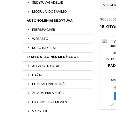
ŠILDYTUVAI ADBLUE
MERCED
MODULIAI DOZAVIMO
96088006
AUTONOMINIAI ŠILDYTUVAI
16 KIT
EBERSPÄCHER
WEBASTO
KURO BAKELIAI
K
EKSPLOATACINĖS MEDŽIAGOS
PREKĖS
PAK
ALYVOS-TEPALAI
DAŽAI
Ats
PLOVIMO PRIEMONĖS
K
ŽIEMOS PRIEMONĖS
HIGIENOS PRIEMONĖS

VARIKLIUI