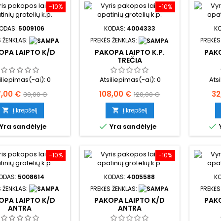
−10%
−10%
ODAS:
5009106
KODAS:
4004333
K
 ŽENKLAS:
PREKĖS ŽENKLAS:
PREKĖS
OPA LAIPTO K/D
PAKOPA LAIPTO K.P.
PAKO
TREČIA
iliepimas(-ai):
0
Atsiliepimas(-ai):
0
Ats
ina
Bazinė
Kaina
Bazinė
Ka
7,00 €
108,00 €
32
30,00 €
120,00 €
kaina
kaina
Į krepšelį
Į krepšelį




Yra sandėlyje
Yra sandėlyje
−10%
−10%
ODAS:
5008614
KODAS:
4005588
K
 ŽENKLAS:
PREKĖS ŽENKLAS:
PREKĖS
OPA LAIPTO K/D
PAKOPA LAIPTO K/D
PAKO
ANTRA
ANTRA