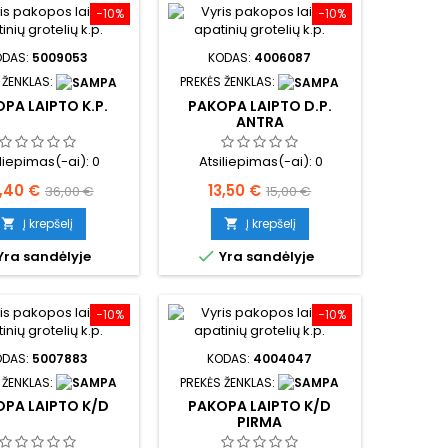
−10%
−10%
ODAS:
5009053
KODAS:
4006087
 ŽENKLAS:
PREKĖS ŽENKLAS:
PA LAIPTO K.P.
PAKOPA LAIPTO D.P.
ANTRA
iliepimas(-ai):
0
Atsiliepimas(-ai):
0
ina
Bazinė
Kaina
Bazinė
,40 €
13,50 €
36,00 €
15,00 €
kaina
kaina
Į krepšelį
Į krepšelį



Yra sandėlyje
Yra sandėlyje
−10%
−10%
ODAS:
5007883
KODAS:
4004047
 ŽENKLAS:
PREKĖS ŽENKLAS:
PA LAIPTO K/D
PAKOPA LAIPTO K/D
PIRMA