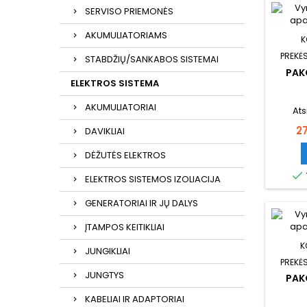
SERVISO PRIEMONĖS
AKUMULIATORIAMS
K
PREKĖS
STABDŽIŲ/SANKABOS SISTEMAI
PAK
ELEKTROS SISTEMA
AKUMULIATORIAI
Ats
Ka
2
DAVIKLIAI
DĖŽUTĖS ELEKTROS

ELEKTROS SISTEMOS IZOLIACIJA
GENERATORIAI IR JŲ DALYS
ĮTAMPOS KEITIKLIAI
K
JUNGIKLIAI
PREKĖS
JUNGTYS
PAK
KABELIAI IR ADAPTORIAI