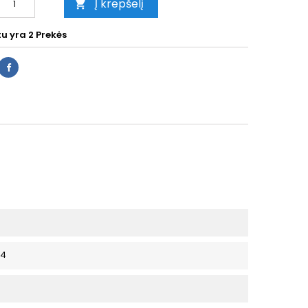
Į krepšelį

tu yra
2 Prekės
P4