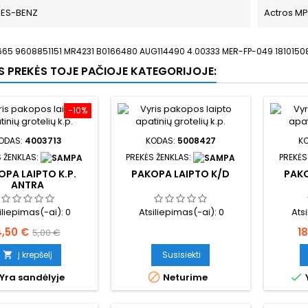
ES-BENZ
Actros M
65 9608851151 MR4231 B0166480 AUG114490 4.00333 MER-FP-049 181015
OS PREKĖS TOJE PAČIOJE KATEGORIJOJE:
−10%
ODAS:
4003713
KODAS:
5008427
K
 ŽENKLAS:
PREKĖS ŽENKLAS:
PREKĖS
OPA LAIPTO K.P.
PAKOPA LAIPTO K/D
PAKO
ANTRA
iliepimas(-ai):
0
Atsiliepimas(-ai):
0
Ats
aina
Bazinė
K
4,50 €
1
5,00 €
kaina
Į krepšelį
Susisiekti



Yra sandėlyje
Neturime