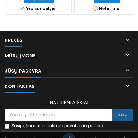


Yra sandėlyje
Neturime

PREKĖS

MŪSŲ ĮMONĖ

JŪSŲ PASKYRA

KONTAKTAS
NAUJIENLAIŠKIAI
Susipažinau ir sutinku su privatumo politika