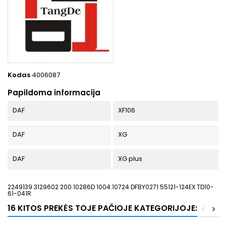
Kodas
4006087
Papildoma informacija
DAF
XF106
DAF
XG
DAF
XG plus
2249139 3129602 200.10286D 1004.10724 DFBY0271 55121-124EX TD10-
61-041R
16 KITOS PREKĖS TOJE PAČIOJE KATEGORIJOJE:
<
>