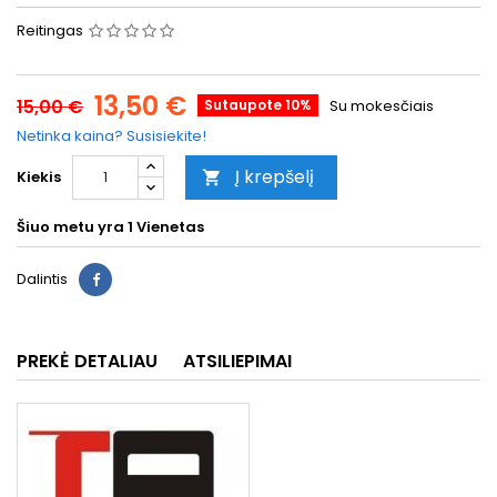
Reitingas
13,50 €
15,00 €
Sutaupote 10%
Su mokesčiais
Netinka kaina? Susisiekite!
Į krepšelį
Kiekis

Šiuo metu yra
1 Vienetas
Dalintis
PREKĖ DETALIAU
ATSILIEPIMAI