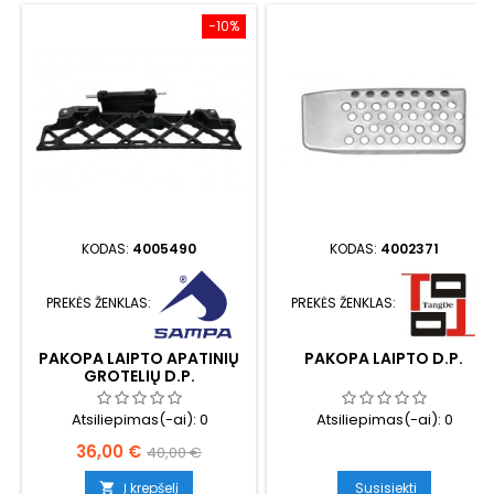
−10%
KODAS:
4005490
KODAS:
4002371
PREKĖS ŽENKLAS:
PREKĖS ŽENKLAS:
PAKOPA LAIPTO APATINIŲ
PAKOPA LAIPTO D.P.
GROTELIŲ D.P.
Atsiliepimas(-ai):
0
Atsiliepimas(-ai):
0
Kaina
Bazinė
36,00 €
40,00 €
kaina
Į krepšelį
Susisiekti
