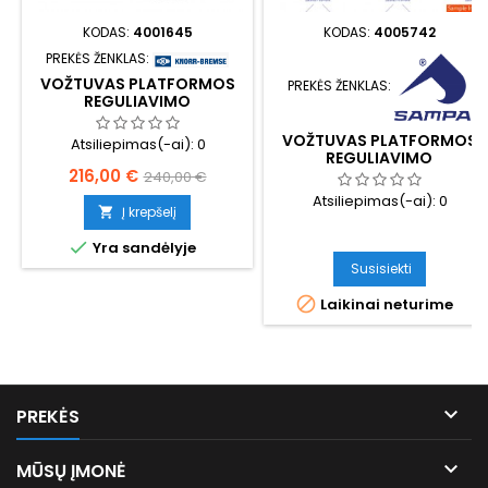
KODAS:
4001645
KODAS:
4005742
PREKĖS ŽENKLAS:
VOŽTUVAS PLATFORMOS
PREKĖS ŽENKLAS:
REGULIAVIMO
VOŽTUVAS PLATFORMOS
Atsiliepimas(-ai):
0
REGULIAVIMO
Kaina
Bazinė
216,00 €
240,00 €
Atsiliepimas(-ai):
0
kaina
Į krepšelį


Yra sandėlyje
Susisiekti

Laikinai neturime

PREKĖS

MŪSŲ ĮMONĖ