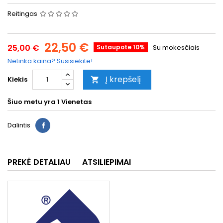
Reitingas
22,50 €
25,00 €
Sutaupote 10%
Su mokesčiais
Netinka kaina? Susisiekite!
Į krepšelį
Kiekis

Šiuo metu yra
1 Vienetas
Dalintis
PREKĖ DETALIAU
ATSILIEPIMAI