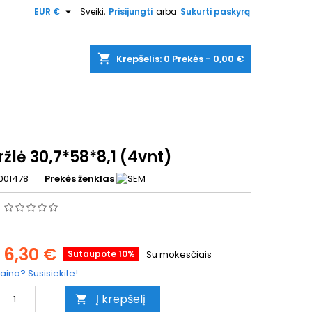

EUR €
Sveiki,
Prisijungti
arba
Sukurti paskyrą
shopping_cart
Krepšelis:
0
Prekės - 0,00 €
žlė 30,7*58*8,1 (4vnt)
001478
Prekės ženklas
s
6,30 €
Sutaupote 10%
Su mokesčiais
aina? Susisiekite!
Į krepšelį
