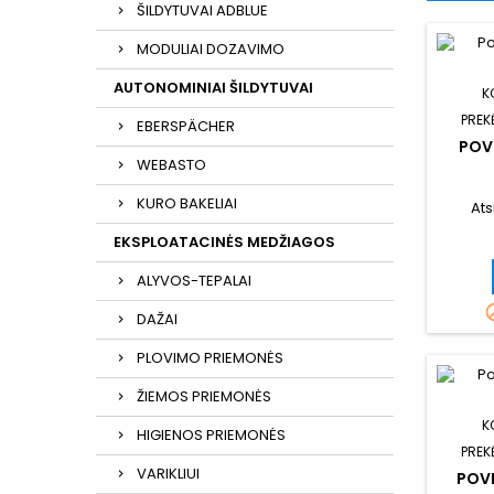
ŠILDYTUVAI ADBLUE
MODULIAI DOZAVIMO
AUTONOMINIAI ŠILDYTUVAI
K
PREK
EBERSPÄCHER
POV
WEBASTO
KURO BAKELIAI
Ats
EKSPLOATACINĖS MEDŽIAGOS
ALYVOS-TEPALAI
DAŽAI
PLOVIMO PRIEMONĖS
ŽIEMOS PRIEMONĖS
K
HIGIENOS PRIEMONĖS
PREK
VARIKLIUI
POVE