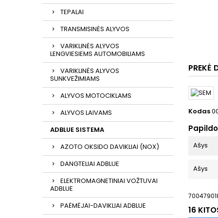
TEPALAI
TRANSMISINĖS ALYVOS
VARIKLINĖS ALYVOS
LENGVIESIEMS AUTOMOBILIAMS
PREKĖ 
VARIKLINĖS ALYVOS
SUNKVEŽIMIAMS
ALYVOS MOTOCIKLAMS
Kodas
0
ALYVOS LAIVAMS
Papild
ADBLUE SISTEMA
Ašys
AZOTO OKSIDO DAVIKLIAI (NOX)
DANGTELIAI ADBLUE
Ašys
ELEKTROMAGNETINIAI VOŽTUVAI
ADBLUE
700479018
PAĖMĖJAI-DAVIKLIAI ADBLUE
16 KIT