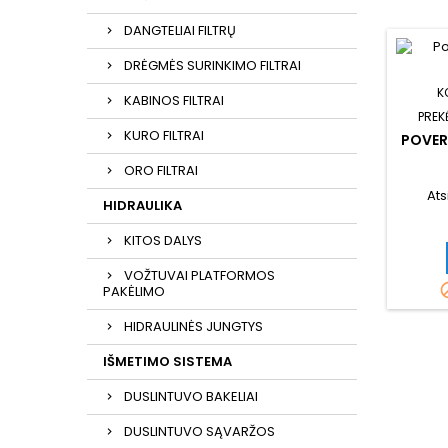
DANGTELIAI FILTRŲ
DRĖGMĖS SURINKIMO FILTRAI
K
KABINOS FILTRAI
PREK
KURO FILTRAI
POVER
ORO FILTRAI
Ats
HIDRAULIKA
KITOS DALYS
VOŽTUVAI PLATFORMOS
PAKĖLIMO
HIDRAULINĖS JUNGTYS
IŠMETIMO SISTEMA
DUSLINTUVO BAKELIAI
DUSLINTUVO SĄVARŽOS