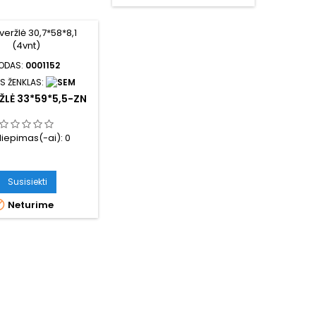
ODAS:
0001152
S ŽENKLAS:
ŽLĖ 33*59*5,5-ZN
iliepimas(-ai):
0
Susisiekti

Neturime