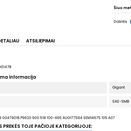
Šiuo me
Dalintis
DETALIAU
ATSILIEPIMAI
001478
oma informacija
Gigant
SAE-SMB
 00479018 P9620 900.518 100-465 AUG177564 SEM14675 105.A07
OS PREKĖS TOJE PAČIOJE KATEGORIJOJE: