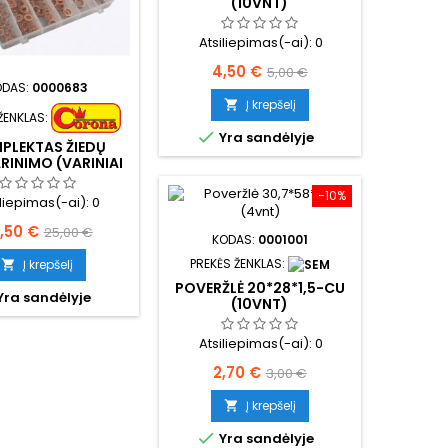
(10VNT)
Atsiliepimas(-ai):
0
Kaina
Bazinė
4,50 €
5,00 €
ODAS:
0000683
kaina
Į krepšelį

ŽENKLAS:

Yra sandėlyje
PLEKTAS ŽIEDŲ
RINIMO (VARINIAI
150VNT.)
−10%
iliepimas(-ai):
0
ina
Bazinė
,50 €
25,00 €
KODAS:
0001001
kaina
PREKĖS ŽENKLAS:
Į krepšelį

POVERŽLĖ 20*28*1,5-CU
Yra sandėlyje
(10VNT)
Atsiliepimas(-ai):
0
Kaina
Bazinė
2,70 €
3,00 €
kaina
Į krepšelį


Yra sandėlyje