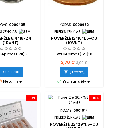
ODAS:
0000435
KODAS:
0000962
S ŽENKLAS:
PREKĖS ŽENKLAS:
RŽLĖ 6,4*18-ZN
POVERŽLĖ 12*18*1,5-CU
(10VNT)
(10VNT)
iliepimas(-ai):
0
Atsiliepimas(-ai):
0
Kaina
Bazinė
2,70 €
3,00 €
kaina
Susisiekti
Į krepšelį



Neturime
Yra sandėlyje
−10%
−10%
KODAS:
0001014
PREKĖS ŽENKLAS:
POVERŽLĖ 22*29*1,5-CU