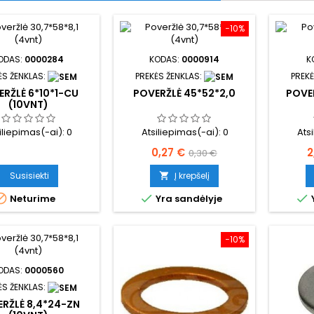
−10%
ODAS:
0000284
KODAS:
0000914
K
ĖS ŽENKLAS:
PREKĖS ŽENKLAS:
PREKĖ
ERŽLĖ 6*10*1-CU
POVERŽLĖ 45*52*2,0
POVE
(10VNT)
iliepimas(-ai):
0
Atsiliepimas(-ai):
0
Ats
Kaina
Bazinė
K
0,27 €
2
0,30 €
kaina
Susisiekti
Į krepšelį




Neturime
Yra sandėlyje
−10%
ODAS:
0000560
ĖS ŽENKLAS:
RŽLĖ 8,4*24-ZN