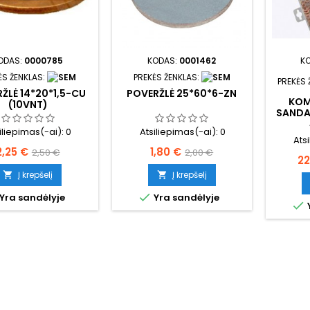
ODAS:
0000785
KODAS:
0001462
K
ĖS ŽENKLAS:
PREKĖS ŽENKLAS:
PREKĖS 
ŽLĖ 14*20*1,5-CU
POVERŽLĖ 25*60*6-ZN
KOM
(10VNT)
SANDA
iliepimas(-ai):
0
Atsiliepimas(-ai):
0
Ats
Kaina
Bazinė
Kaina
Bazinė
2,25 €
1,80 €
2,50 €
2,00 €
Ka
22
kaina
kaina
Į krepšelį
Į krepšelį



Yra sandėlyje
Yra sandėlyje
