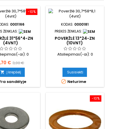
−10%
ODAS:
0001166
KODAS:
0000181
S ŽENKLAS:
PREKĖS ŽENKLAS:
RŽLĖ 31*56*4-ZN
POVERŽLĖ 13*24-ZN
(4VNT)
(10VNT)
iliepimas(-ai):
0
Atsiliepimas(-ai):
0
aina
Bazinė
,70 €
3,00 €
kaina
Į krepšelį
Susisiekti


Yra sandėlyje
Neturime
−10%