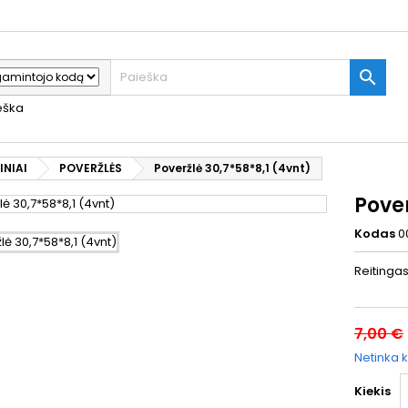

ieška
INIAI
POVERŽLĖS
Poveržlė 30,7*58*8,1 (4vnt)
Pover
Kodas
0
Reitinga
7,00 €
Netinka k
Kiekis