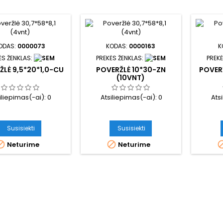
ODAS:
0000073
KODAS:
0000163
K
ĖS ŽENKLAS:
PREKĖS ŽENKLAS:
PREKĖ
ŽLĖ 9,5*20*1,0-CU
POVERŽLĖ 10*30-ZN
POVER
(10VNT)
iliepimas(-ai):
0
Atsiliepimas(-ai):
0
Ats
Susisiekti
Susisiekti


Neturime
Neturime