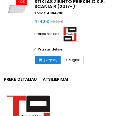
STIKLAS ŽIBINTO PRIEKINIO K.P.
−10%
SCANIA R (2017-)
Kodas:
4004796
Kaina
Bazinė
41,40 €
46,00 €
kaina
Prekės ženklas:

Yra sandėlyje
Į krepšelį
Daugiau

PREKĖ DETALIAU
ATSILIEPIMAI