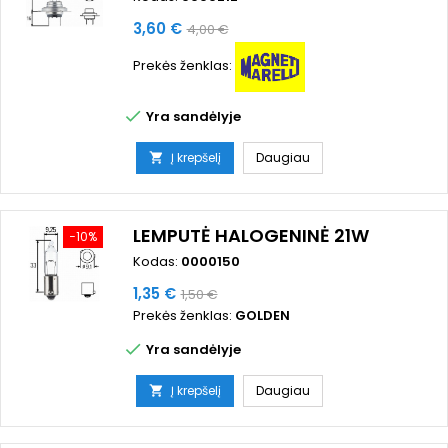
Kaina
Bazinė
3,60 €
4,00 €
kaina
Prekės ženklas:

Yra sandėlyje
Į krepšelį
Daugiau

LEMPUTĖ HALOGENINĖ 21W
−10%
Kodas:
0000150
Kaina
Bazinė
1,35 €
1,50 €
Prekės ženklas:
GOLDEN
kaina

Yra sandėlyje
Į krepšelį
Daugiau
