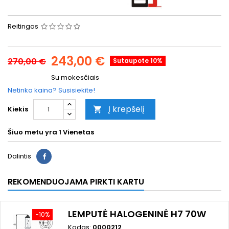
Reitingas
243,00 €
270,00 €
Sutaupote 10%
Su mokesčiais
Netinka kaina? Susisiekite!
Į krepšelį
Kiekis

Šiuo metu yra
1 Vienetas
Dalintis
REKOMENDUOJAMA PIRKTI KARTU
LEMPUTĖ HALOGENINĖ H7 70W
−10%
Kodas:
0000212