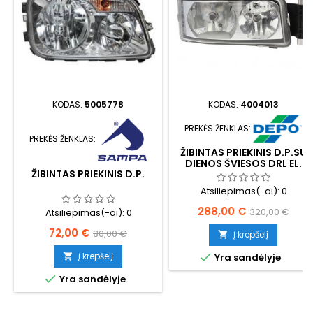
KODAS:
5005778
KODAS:
4004013
PREKĖS ŽENKLAS:
PREKĖS ŽENKLAS:
ŽIBINTAS PRIEKINIS D.P.SU
DIENOS ŠVIESOS DRL EL.
ŽIBINTAS PRIEKINIS D.P.
VALDYMAS
Atsiliepimas(-ai):
0
Kaina
Bazinė
288,00 €
320,00 €
Atsiliepimas(-ai):
0
kaina
Kaina
Bazinė
72,00 €
80,00 €
Į krepšelį

kaina

Į krepšelį
Yra sandėlyje


Yra sandėlyje