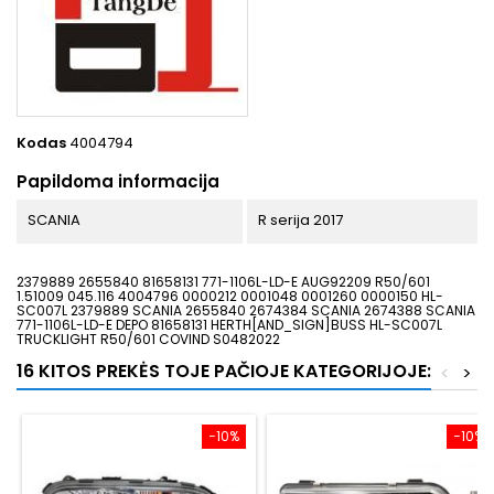
Kodas
4004794
Papildoma informacija
SCANIA
R serija 2017
2379889 2655840 81658131 771-1106L-LD-E AUG92209 R50/601
1.51009 045.116 4004796 0000212 0001048 0001260 0000150 HL-
SC007L 2379889 SCANIA 2655840 2674384 SCANIA 2674388 SCANIA
771-1106L-LD-E DEPO 81658131 HERTH[AND_SIGN]BUSS HL-SC007L
TRUCKLIGHT R50/601 COVIND S0482022
16 KITOS PREKĖS TOJE PAČIOJE KATEGORIJOJE:
<
>
−10%
−10%