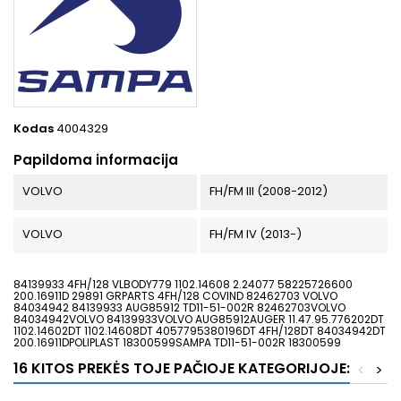
Kodas
4004329
Papildoma informacija
VOLVO
FH/FM III (2008-2012)
VOLVO
FH/FM IV (2013-)
84139933 4FH/128 VLBODY779 1102.14608 2.24077 58225726600
200.16911D 29891 GRPARTS 4FH/128 COVIND 82462703 VOLVO
84034942 84139933 AUG85912 TD11-51-002R 82462703VOLVO
84034942VOLVO 84139933VOLVO AUG85912AUGER 11.47.95.776202DT
1102.14602DT 1102.14608DT 4057795380196DT 4FH/128DT 84034942DT
200.16911DPOLIPLAST 18300599SAMPA TD11-51-002R 18300599
16 KITOS PREKĖS TOJE PAČIOJE KATEGORIJOJE:
<
>