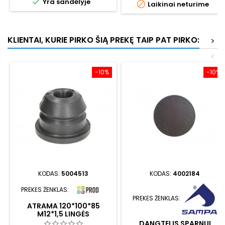

Yra sandėlyje

Laikinai neturime
KLIENTAI, KURIE PIRKO ŠIĄ PREKĘ TAIP PAT PIRKO:
>
<
−10%
−10%
KODAS:
5004513
KODAS:
4002184
PREKĖS ŽENKLAS:
PREKĖS ŽENKLAS:
ATRAMA 120*100*85
M12*1,5 LINGĖS
DANGTELIS SPARNUI