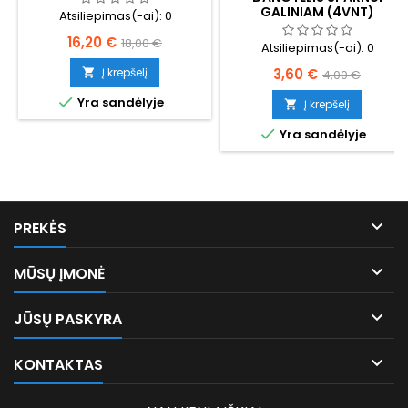
GALINIAM (4VNT)
Atsiliepimas(-ai):
0
Kaina
Bazinė
16,20 €
18,00 €
Atsiliepimas(-ai):
0
kaina
Kaina
Bazinė
Į krepšelį
3,60 €

4,00 €
kaina

Yra sandėlyje
Į krepšelį


Yra sandėlyje

PREKĖS

MŪSŲ ĮMONĖ

JŪSŲ PASKYRA

KONTAKTAS