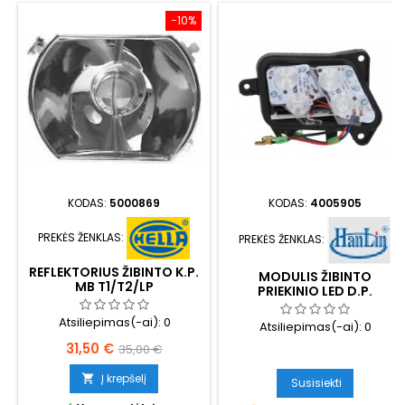
−10%
KODAS:
5000869
KODAS:
4005905
PREKĖS ŽENKLAS:
PREKĖS ŽENKLAS:
REFLEKTORIUS ŽIBINTO K.P.
MODULIS ŽIBINTO
MB T1/T2/LP
PRIEKINIO LED D.P.
Atsiliepimas(-ai):
0
Atsiliepimas(-ai):
0
Kaina
Bazinė
31,50 €
35,00 €
kaina
Į krepšelį

Susisiekti