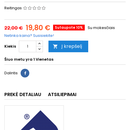
Reitingas
19,80 €
22,00 €
Sutaupote 10%
Su mokesčiais
Netinka kaina? Susisiekite!
Į krepšelį
Kiekis

Šiuo metu yra
1 Vienetas
Dalintis
PREKĖ DETALIAU
ATSILIEPIMAI