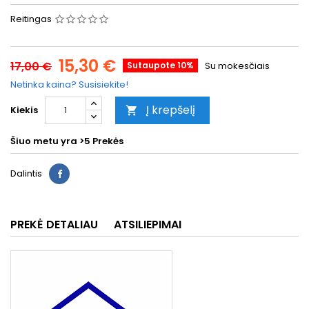
Reitingas
15,30 €
17,00 €
Sutaupote 10%
Su mokesčiais
Netinka kaina? Susisiekite!
Į krepšelį
Kiekis

Šiuo metu yra
>5 Prekės
Dalintis
PREKĖ DETALIAU
ATSILIEPIMAI