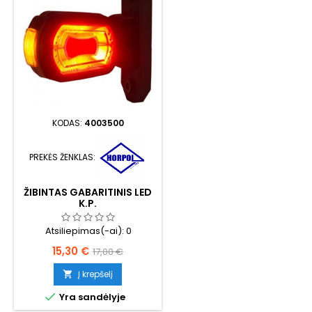
KODAS:
4003500
PREKĖS ŽENKLAS:
ŽIBINTAS GABARITINIS LED
K.P.
Atsiliepimas(-ai):
0
Kaina
Bazinė
15,30 €
17,00 €
kaina
Į krepšelį


Yra sandėlyje