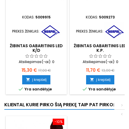
KODAS:
5009915
KODAS:
5009273
PREKĖS ŽENKLAS:
PREKĖS ŽENKLAS:
ŽIBINTAS GABARITINIS LED
ŽIBINTAS GABARITINIS LED
K/D
K.P.
Atsiliepimas(-ai):
0
Atsiliepimas(-ai):
0
Kaina
Bazinė
Kaina
Bazinė
15,30 €
11,70 €
17,00 €
13,00 €
kaina
kaina
Į krepšelį
Į krepšelį




Yra sandėlyje
Yra sandėlyje
KLIENTAI, KURIE PIRKO ŠIĄ PREKĘ TAIP PAT PIRKO:
>
<
−10%