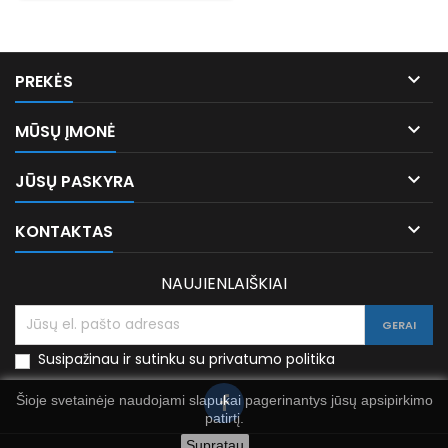

PREKĖS

MŪSŲ ĮMONĖ

JŪSŲ PASKYRA

KONTAKTAS
NAUJIENLAIŠKIAI
Susipažinau ir sutinku su privatumo politika
Šioje svetainėje naudojami slapukai pagerinantys jūsų apsipirkimo
patirtį.
Supratau