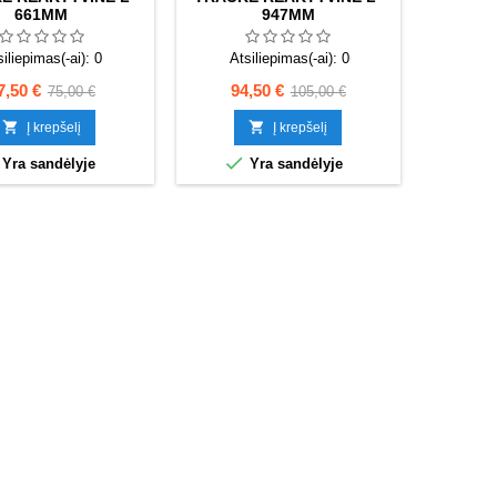
661MM
947MM
siliepimas(-ai):
0
Atsiliepimas(-ai):
0
aina
Bazinė
Kaina
Bazinė
7,50 €
94,50 €
75,00 €
105,00 €
kaina
kaina


Į krepšelį
Į krepšelį

Yra sandėlyje
Yra sandėlyje