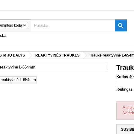

eška
 IR JŲ DALYS
REAKTYVINĖS TRAUKĖS
Traukė reaktyvinė L-65
Trauk
Kodas
40
Reitingas
Atsipr
Norėda
SUSISI