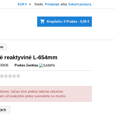

EUR €
Sveiki,
Prisijungti
arba
Sukurti paskyrą
shopping_cart
Krepšelis:
0
Prekės - 0,00 €
4mm
ė reaktyvinė L-654mm
05836
Prekės ženklas
ašome, tačiau šios prekės laikinai neturime.
mi užsisakykite prekę susisiekite su mumis.
EKTI