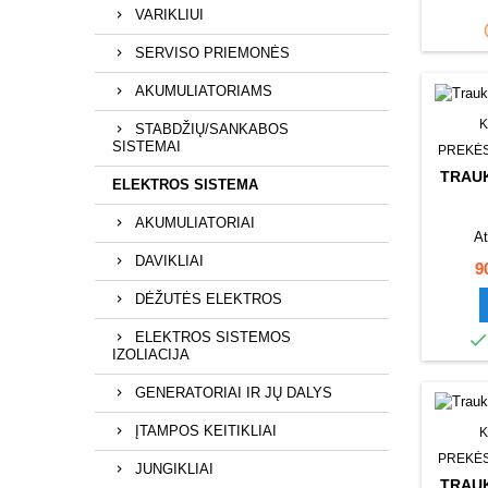
VARIKLIUI
SERVISO PRIEMONĖS
AKUMULIATORIAMS
K
STABDŽIŲ/SANKABOS
SISTEMAI
PREKĖS
TRAUK
ELEKTROS SISTEMA
AKUMULIATORIAI
At
DAVIKLIAI
K
9
DĖŽUTĖS ELEKTROS
ELEKTROS SISTEMOS
IZOLIACIJA
GENERATORIAI IR JŲ DALYS
ĮTAMPOS KEITIKLIAI
K
PREKĖS
JUNGIKLIAI
TRAUK