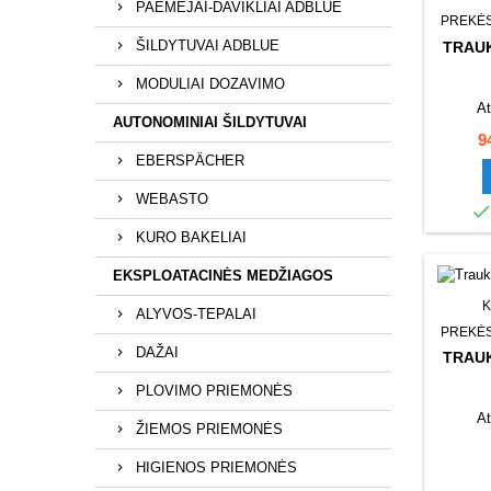
PAĖMĖJAI-DAVIKLIAI ADBLUE
PREKĖS
ŠILDYTUVAI ADBLUE
TRAUK
MODULIAI DOZAVIMO
At
AUTONOMINIAI ŠILDYTUVAI
K
9
EBERSPÄCHER
WEBASTO
KURO BAKELIAI
EKSPLOATACINĖS MEDŽIAGOS
K
ALYVOS-TEPALAI
PREKĖS
DAŽAI
TRAUK
PLOVIMO PRIEMONĖS
At
ŽIEMOS PRIEMONĖS
HIGIENOS PRIEMONĖS