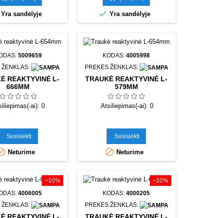

Yra sandėlyje
Yra sandėlyje
ODAS:
5009659
KODAS:
4005998
 ŽENKLAS:
PREKĖS ŽENKLAS:
Ė REAKTYVINĖ L-
TRAUKĖ REAKTYVINĖ L-
666MM
579MM
siliepimas(-ai):
0
Atsiliepimas(-ai):
0
Susisiekti
Susisiekti


Neturime
Neturime
−10%
−10%
ODAS:
4006005
KODAS:
4000205
 ŽENKLAS:
PREKĖS ŽENKLAS:
Ė REAKTYVINĖ L-
TRAUKĖ REAKTYVINĖ L-