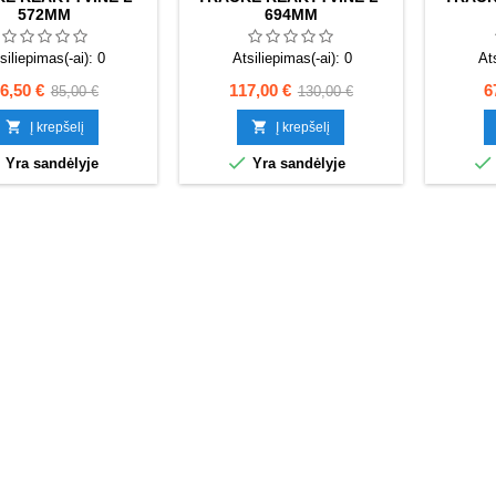
572MM
694MM
siliepimas(-ai):
0
Atsiliepimas(-ai):
0
At
aina
Bazinė
Kaina
Bazinė
K
6,50 €
117,00 €
6
85,00 €
130,00 €
kaina
kaina


Į krepšelį
Į krepšelį



Yra sandėlyje
Yra sandėlyje