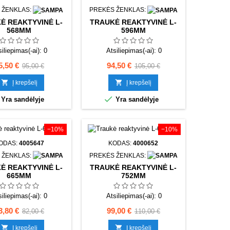
 ŽENKLAS:
PREKĖS ŽENKLAS:
Ė REAKTYVINĖ L-
TRAUKĖ REAKTYVINĖ L-
568MM
596MM
siliepimas(-ai):
0
Atsiliepimas(-ai):
0
aina
Bazinė
Kaina
Bazinė
5,50 €
94,50 €
95,00 €
105,00 €
kaina
kaina


Į krepšelį
Į krepšelį

Yra sandėlyje
Yra sandėlyje
−10%
−10%
ODAS:
4005647
KODAS:
4000652
 ŽENKLAS:
PREKĖS ŽENKLAS:
Ė REAKTYVINĖ L-
TRAUKĖ REAKTYVINĖ L-
665MM
752MM
siliepimas(-ai):
0
Atsiliepimas(-ai):
0
aina
Bazinė
Kaina
Bazinė
3,80 €
99,00 €
82,00 €
110,00 €
kaina
kaina


Į krepšelį
Į krepšelį