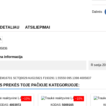
Dalintis
 DETALIAU
ATSILIEPIMAI
05836
a informacija
R serija 2
EM16701 SCTQ0029 AUG15821 F193291 1.55550 095.1398 4005837
OS PREKĖS TOJE PAČIOJE KATEGORIJOJE:
−10%
−10%
ODAS:
4003972
KODAS:
5009165
K