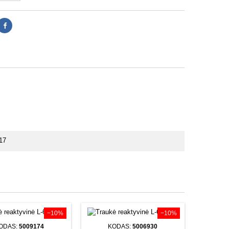
017
−10%
−10%
ODAS:
5009174
KODAS:
5006930