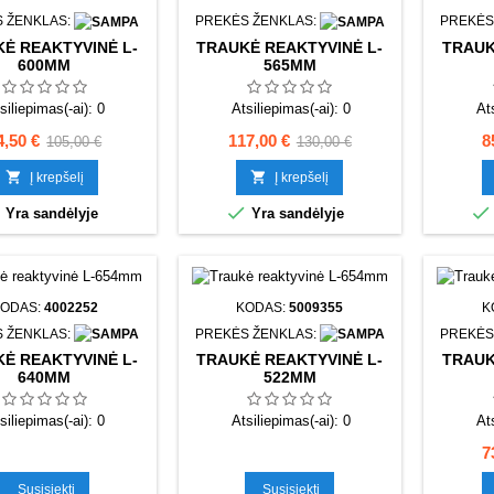
 ŽENKLAS:
PREKĖS ŽENKLAS:
PREKĖS
Ė REAKTYVINĖ L-
TRAUKĖ REAKTYVINĖ L-
TRAUK
600MM
565MM
siliepimas(-ai):
0
Atsiliepimas(-ai):
0
At
aina
Bazinė
Kaina
Bazinė
K
4,50 €
117,00 €
8
105,00 €
130,00 €
kaina
kaina


Į krepšelį
Į krepšelį



Yra sandėlyje
Yra sandėlyje
ODAS:
4002252
KODAS:
5009355
K
 ŽENKLAS:
PREKĖS ŽENKLAS:
PREKĖS
Ė REAKTYVINĖ L-
TRAUKĖ REAKTYVINĖ L-
TRAUK
640MM
522MM
siliepimas(-ai):
0
Atsiliepimas(-ai):
0
At
K
7
Susisiekti
Susisiekti