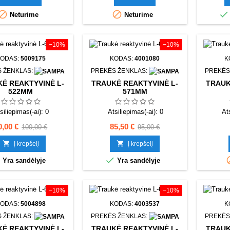



Neturime
Neturime
−10%
−10%
ODAS:
5009175
KODAS:
4001080
K
 ŽENKLAS:
PREKĖS ŽENKLAS:
PREKĖS
Ė REAKTYVINĖ L-
TRAUKĖ REAKTYVINĖ L-
TRAUK
522MM
571MM
siliepimas(-ai):
0
Atsiliepimas(-ai):
0
At
aina
Bazinė
Kaina
Bazinė
0,00 €
85,50 €
100,00 €
95,00 €
kaina
kaina


Į krepšelį
Į krepšelį


Yra sandėlyje
Yra sandėlyje
−10%
−10%
ODAS:
5004898
KODAS:
4003537
K
 ŽENKLAS:
PREKĖS ŽENKLAS:
PREKĖS
Ė REAKTYVINĖ L-
TRAUKĖ REAKTYVINĖ L-
TRAUK