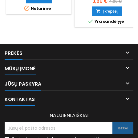
Kaina
Bazinė
3,60 €
4,00 €

Neturime
kaina
Į krepšelį


Yra sandėlyje

PREKĖS

MŪSŲ ĮMONĖ

JŪSŲ PASKYRA

KONTAKTAS
NAUJIENLAIŠKIAI