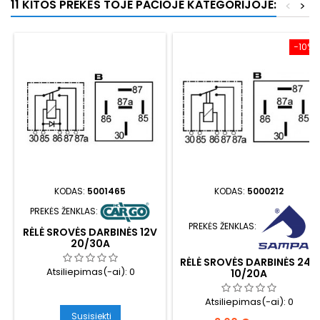
11 KITOS PREKĖS TOJE PAČIOJE KATEGORIJOJE:
<
>
−10%
KODAS:
5001465
KODAS:
5000212
PREKĖS ŽENKLAS:
PREKĖS ŽENKLAS:
RĖLĖ SROVĖS DARBINĖS 12V
20/30A
RĖLĖ SROVĖS DARBINĖS 24V
Atsiliepimas(-ai):
0
10/20A
Atsiliepimas(-ai):
0
Susisiekti