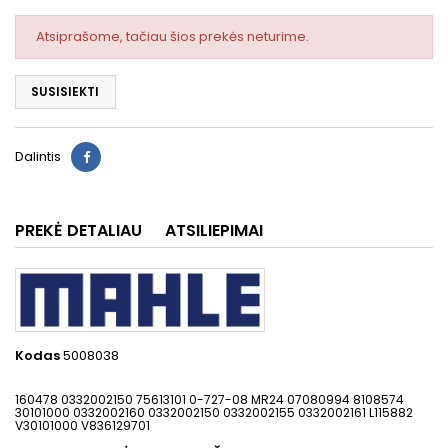
Atsiprašome, tačiau šios prekės neturime.
SUSISIEKTI
Dalintis
PREKĖ DETALIAU
ATSILIEPIMAI
Kodas
5008038
160478 0332002150 75613101 0-727-08 MR24 07080994 8108574
30101000 0332002160 0332002150 0332002155 0332002161 L115882
V30101000 V836129701