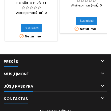
POSŪKIO PIRŠTO
Atsiliepimas(-ai):
0
Atsiliepimas(-ai):
0
Susisiekti
Susisiekti

Neturime

Neturime

PREKĖS

MŪSŲ ĮMONĖ

JŪSŲ PASKYRA

KONTAKTAS