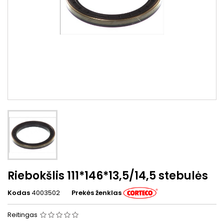
Riebokšlis 111*146*13,5/14,5 stebulės
Kodas
4003502
Prekės ženklas
Reitingas