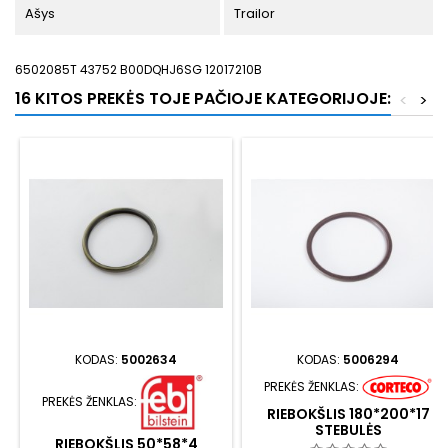
Ašys
Trailor
6502085T 43752 B00DQHJ6SG 12017210B
16 KITOS PREKĖS TOJE PAČIOJE KATEGORIJOJE:
<
>
KODAS:
5002634
KODAS:
5006294
PREKĖS ŽENKLAS:
PREKĖS ŽENKLAS:
RIEBOKŠLIS 180*200*17
STEBULĖS
RIEBOKŠLIS 50*58*4