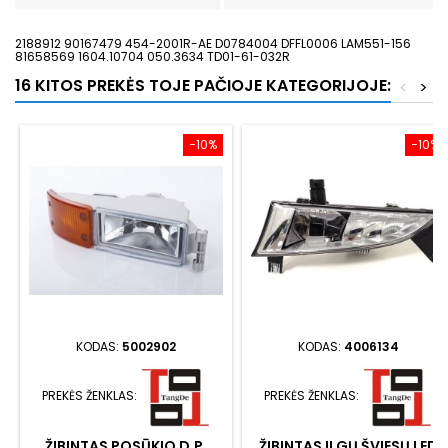
2188912 90167479 454-2001R-AE D0784004 DFFL0006 LAM551-156
81658569 1604.10704 050.3634 TD01-61-032R
16 KITOS PREKĖS TOJE PAČIOJE KATEGORIJOJE:
<
>
−10%
−10%
KODAS:
5002902
KODAS:
4006134
PREKĖS ŽENKLAS:
PREKĖS ŽENKLAS:
ŽIBINTAS POSŪKIO D.P.
ŽIBINTAS ILGŲ ŠVIESŲ LED