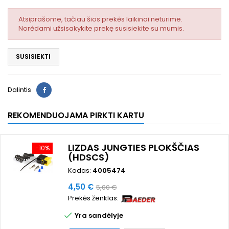
Atsiprašome, tačiau šios prekės laikinai neturime.
Norėdami užsisakykite prekę susisiekite su mumis.
SUSISIEKTI
Dalintis
REKOMENDUOJAMA PIRKTI KARTU
LIZDAS JUNGTIES PLOKŠČIAS
−10%
(HDSCS)
Kodas:
4005474
Kaina
Bazinė
4,50 €
5,00 €
Prekės ženklas:
kaina

Yra sandėlyje