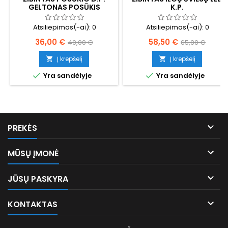
GELTONAS POSŪKIS
K.P.
Atsiliepimas(-ai):
0
Atsiliepimas(-ai):
0
Kaina
Bazinė
Kaina
Bazinė
36,00 €
58,50 €
40,00 €
65,00 €
kaina
kaina
Į krepšelį
Į krepšelį




Yra sandėlyje
Yra sandėlyje

PREKĖS

MŪSŲ ĮMONĖ

JŪSŲ PASKYRA

KONTAKTAS