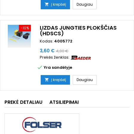
Į krepšelį
Daugiau

LIZDAS JUNGTIES PLOKŠČIAS
−10%
(HDSCS)
Kodas:
4005772
Kaina
Bazinė
3,60 €
4,00 €
Prekės ženklas:
kaina

Yra sandėlyje
Į krepšelį
Daugiau

PREKĖ DETALIAU
ATSILIEPIMAI