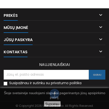

PREKĖS

MŪSŲ ĮMONĖ

JŪSŲ PASKYRA

KONTAKTAS
NAUJIENLAIŠKIAI
Susipažinau ir sutinku su privatumo politika
Šioje svetainėje naudojami slapukai pagerinantys jūsų apsipirkimo
patirtį.
Supratau
© Copyright 2026 UAB Sunkdeta. All Rights Reserved.