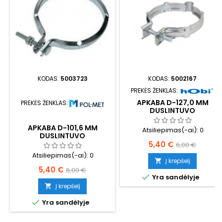
KODAS:
5003723
KODAS:
5002167
PREKĖS ŽENKLAS:
APKABA D-127,0 MM
PREKĖS ŽENKLAS:
DUSLINTUVO
APKABA D-101,6 MM
Atsiliepimas(-ai):
0
DUSLINTUVO
Kaina
Bazinė
5,40 €
6,00 €
Atsiliepimas(-ai):
0
kaina
Į krepšelį

Kaina
Bazinė
5,40 €
6,00 €

Yra sandėlyje
kaina
Į krepšelį


Yra sandėlyje