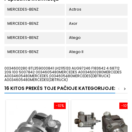
MERCEDES-BENZ
Actros
MERCEDES-BENZ
Axor
MERCEDES-BENZ
Atego
MERCEDES-BENZ
Atego II
0034600280 8TL359000841 LH2115133 AUG97246 F183642 4.68712
209.100 5007842 0034605480MERCEDES A0034600280MERCEDES
A0034605480MERCEDES 0034605480MERCEDES(DBTRUCK)
A0034605480MERCEDES(DBTRUCK)
16 KITOS PREKĖS TOJE PAČIOJE KATEGORIJOJE:
<
>
−10%
−10%