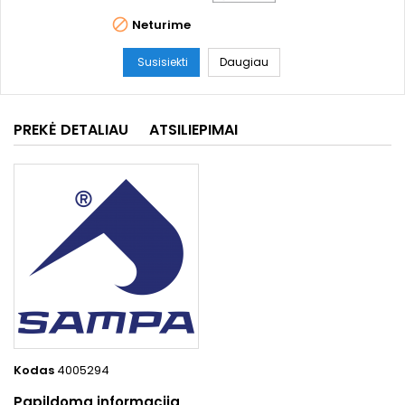

Neturime
Susisiekti
Daugiau
PREKĖ DETALIAU
ATSILIEPIMAI
Kodas
4005294
Papildoma informacija