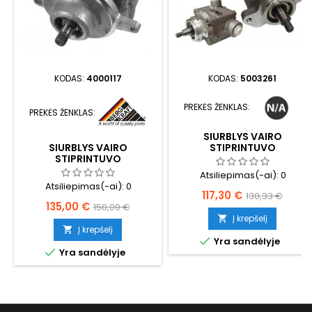
KODAS:
4000117
KODAS:
5003261
PREKĖS ŽENKLAS:
PREKĖS ŽENKLAS:
SIURBLYS VAIRO
STIPRINTUVO
SIURBLYS VAIRO
STIPRINTUVO
Atsiliepimas(-ai):
0
Atsiliepimas(-ai):
0
Kaina
Bazinė
117,30 €
130,33 €
Kaina
Bazinė
135,00 €
150,00 €
kaina
Į krepšelį

kaina
Į krepšelį


Yra sandėlyje

Yra sandėlyje